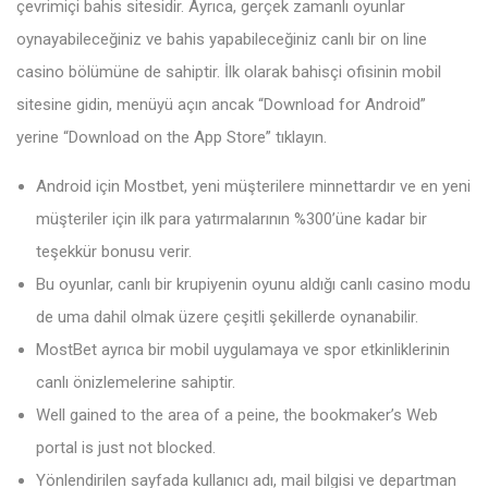
çevrimiçi bahis sitesidir. Ayrıca, gerçek zamanlı oyunlar
oynayabileceğiniz ve bahis yapabileceğiniz canlı bir on line
casino bölümüne de sahiptir. İlk olarak bahisçi ofisinin mobil
sitesine gidin, menüyü açın ancak “Download for Android”
yerine “Download on the App Store” tıklayın.
Android için Mostbet, yeni müşterilere minnettardır ve en yeni
müşteriler için ilk para yatırmalarının %300’üne kadar bir
teşekkür bonusu verir.
Bu oyunlar, canlı bir krupiyenin oyunu aldığı canlı casino modu
de uma dahil olmak üzere çeşitli şekillerde oynanabilir.
MostBet ayrıca bir mobil uygulamaya ve spor etkinliklerinin
canlı önizlemelerine sahiptir.
Well gained to the area of a peine, the bookmaker’s Web
portal is just not blocked.
Yönlendirilen sayfada kullanıcı adı, mail bilgisi ve departman