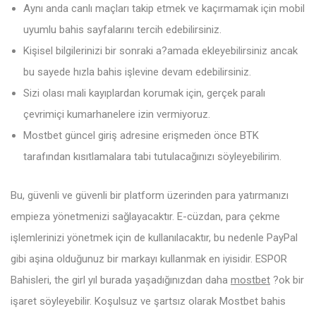
Aynı anda canlı maçları takip etmek ve kaçırmamak için mobil
uyumlu bahis sayfalarını tercih edebilirsiniz.
Kişisel bilgilerinizi bir sonraki a?amada ekleyebilirsiniz ancak
bu sayede hızla bahis işlevine devam edebilirsiniz.
Sizi olası mali kayıplardan korumak için, gerçek paralı
çevrimiçi kumarhanelere izin vermiyoruz.
Mostbet güncel giriş adresine erişmeden önce BTK
tarafından kısıtlamalara tabi tutulacağınızı söyleyebilirim.
Bu, güvenli ve güvenli bir platform üzerinden para yatırmanızı
empieza yönetmenizi sağlayacaktır. E-cüzdan, para çekme
işlemlerinizi yönetmek için de kullanılacaktır, bu nedenle PayPal
gibi aşina olduğunuz bir markayı kullanmak en iyisidir. ESPOR
Bahisleri, the girl yıl burada yaşadığınızdan daha
mostbet
?ok bir
işaret söyleyebilir. Koşulsuz ve şartsız olarak Mostbet bahis