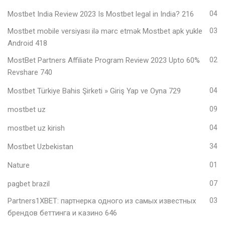
Mostbet India Review 2023 Is Mostbet legal in India? 216
04
Mostbet mobile versiyası ilə mərc etmək Mostbet apk yukle
03
Android 418
MostBet Partners Affiliate Program Review 2023 Upto 60%
02
Revshare 740
Mostbet Türkiye Bahis Şirketi » Giriş Yap ve Oyna 729
04
mostbet uz
09
mostbet uz kirish
04
Mostbet Uzbekistan
34
Nature
01
pagbet brazil
07
Partners1XBET: партнерка одного из самых известных
03
брендов беттинга и казино 646