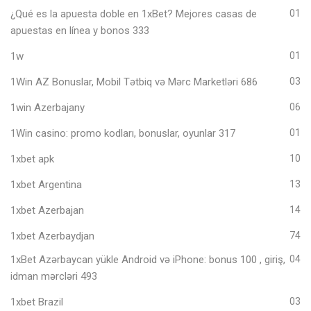
¿Qué es la apuesta doble en 1xBet? Mejores casas de
01
apuestas en línea y bonos 333
1w
01
1Win AZ Bonuslar, Mobil Tətbiq və Mərc Marketləri 686
03
1win Azerbajany
06
1Win casino: promo kodları, bonuslar, oyunlar 317
01
1xbet apk
10
1xbet Argentina
13
1xbet Azerbajan
14
1xbet Azerbaydjan
74
1xBet Azərbaycan yükle Android və iPhone: bonus 100 , giriş,
04
idman mərcləri 493
1xbet Brazil
03