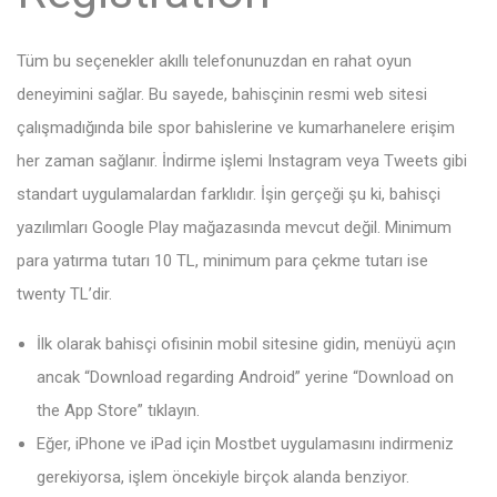
Tüm bu seçenekler akıllı telefonunuzdan en rahat oyun
deneyimini sağlar. Bu sayede, bahisçinin resmi web sitesi
çalışmadığında bile spor bahislerine ve kumarhanelere erişim
her zaman sağlanır. İndirme işlemi Instagram veya Tweets gibi
standart uygulamalardan farklıdır. İşin gerçeği şu ki, bahisçi
yazılımları Google Play mağazasında mevcut değil. Minimum
para yatırma tutarı 10 TL, minimum para çekme tutarı ise
twenty TL’dir.
İlk olarak bahisçi ofisinin mobil sitesine gidin, menüyü açın
ancak “Download regarding Android” yerine “Download on
the App Store” tıklayın.
Eğer, iPhone ve iPad için Mostbet uygulamasını indirmeniz
gerekiyorsa, işlem öncekiyle birçok alanda benziyor.