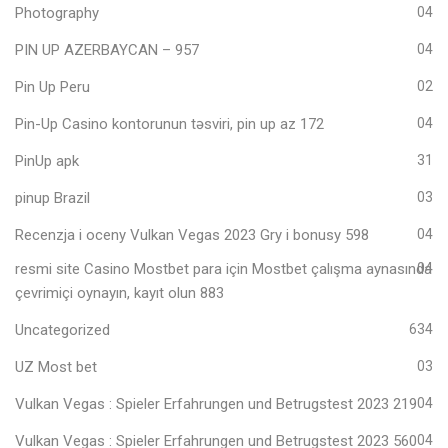
Photography
04
PIN UP AZERBAYCAN – 957
04
Pin Up Peru
02
Pin-Up Casino kontorunun təsviri, pin up az 172
04
PinUp apk
31
pinup Brazil
03
Recenzja i oceny Vulkan Vegas 2023 Gry i bonusy 598
04
resmi site Casino Mostbet para için Mostbet çalışma aynasında
04
çevrimiçi oynayın, kayıt olun 883
Uncategorized
634
UZ Most bet
03
Vulkan Vegas ️: Spieler Erfahrungen und Betrugstest 2023 219
04
Vulkan Vegas ️: Spieler Erfahrungen und Betrugstest 2023 560
04