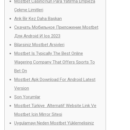
Mostbet Casino’nun Para Yatırma Empieza
Çekme Limitleri
Arık Bir Kez Daha Başkan
Скачать Мобильное Приложение Mostbet
Для Android И Ios 2023
Bilərsiniz Mostbet Arşivleri
Mostbet Is Typically The Best Online
Wagering Company That Offers Sports To
Bet On
Mostbet Apk Download For Android Latest
Version
Son Yorumlar
Mostbet Türkiye ️ Alternatif Website Link Ve
Mostbet Için Mirror Sitesi
Uygulamayı Neden Mostbet Yüklemelisiniz