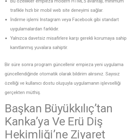
Bu özellikler empieza modern HTML5 avantajı, minimum
trafikle hızlı bir mobil web site deneyimi sağlar.
İndirme işlemi Instagram veya Facebook gibi standart
uygulamalardan farklıdır.
Yalnızca davetsiz misafirlere karşı gerekli korumaya sahip
kanıtlanmış yuvalara sahiptir.
Bir süre sonra program güncellenir empieza yeni uygulama
güncellendiğinde otomatik olarak bildirim alırsınız. Sayısız
özelliği ve kullanıcı dostu oluşuyla uygulamanın işlevselliği
gerçekten müthiş.
Başkan Büyükkılıç’tan
Kanka’ya Ve Erü Diş
Hekimliği’ne Ziyaret