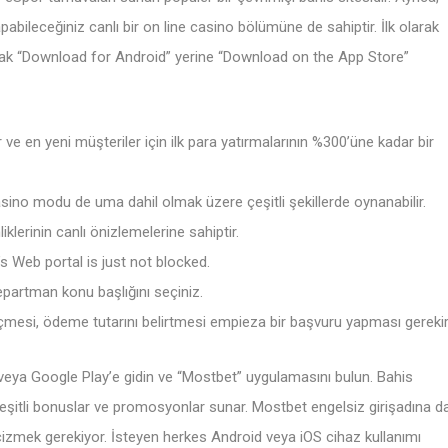
bileceğiniz canlı bir on line casino bölümüne de sahiptir. İlk olarak
ncak “Download for Android” yerine “Download on the App Store”
ve en yeni müşteriler için ilk para yatırmalarının %300’üne kadar bir
casino modu de uma dahil olmak üzere çeşitli şekillerde oynanabilir.
lerinin canlı önizlemelerine sahiptir.
s Web portal is just not blocked.
departman konu başlığını seçiniz.
çmesi, ödeme tutarını belirtmesi empieza bir başvuru yapması gerekir
veya Google Play’e gidin ve “Mostbet” uygulamasını bulun. Bahis
a çeşitli bonuslar ve promosyonlar sunar. Mostbet engelsiz girişadına d
çizmek gerekiyor. İsteyen herkes Android veya iOS cihaz kullanımı