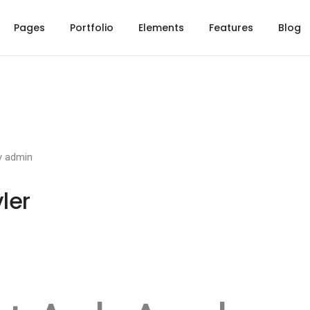
Pages
Portfolio
Elements
Features
Blog
y
admin
vler