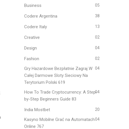
Business
05
Codere Argentina
38
Codere Italy
13
Creative
02
Design
04
Fashion
02
Gry Hazardowe Bezpłatnie Zagraj W
04
Całej Darmowe Sloty Sieciowy Na
Terytorium Polski 619
How To Trade Cryptocurrency: A Step-
04
.
by-Step Beginners Guide 83
India Mostbet
20
a
Kasyno Mobilne Grać na Automatach
04
Online 767