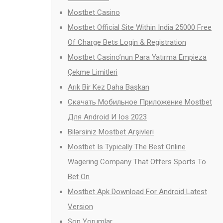
Mostbet Casino
Mostbet Official Site Within India 25000 Free
Of Charge Bets Login & Registration
Mostbet Casino’nun Para Yatırma Empieza
Çekme Limitleri
Arık Bir Kez Daha Başkan
Скачать Мобильное Приложение Mostbet
Для Android И Ios 2023
Bilərsiniz Mostbet Arşivleri
Mostbet Is Typically The Best Online
Wagering Company That Offers Sports To
Bet On
Mostbet Apk Download For Android Latest
Version
Son Yorumlar