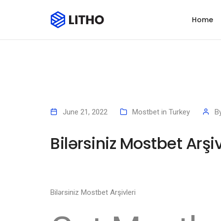
Home
June 21, 2022
Mostbet in Turkey
B
Bilərsiniz Mostbet Arşi
Bilərsiniz Mostbet Arşivleri