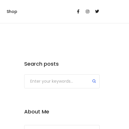
Shop
Search posts
About Me