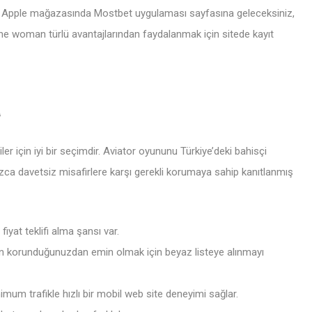
ir. Apple mağazasında Mostbet uygulaması sayfasına geleceksiniz,
 the woman türlü avantajlarından faydalanmak için sitede kayıt
a
 için iyi bir seçimdir. Aviator oyununu Türkiye’deki bahisçi
ızca davetsiz misafirlere karşı gerekli korumaya sahip kanıtlanmış
iyat teklifi alma şansı var.
n korunduğunuzdan emin olmak için beyaz listeye alınmayı
um trafikle hızlı bir mobil web site deneyimi sağlar.