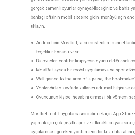
gerçek zamanlı oyunlar oynayabileceğiniz ve bahis yapa
bahisçi ofisinin mobil sitesine gidin, menüyü açın a
tıklayın.
Android için Mostbet, yeni müşterilere minnettardır 
teşekkür bonusu verir.
Bu oyunlar, canlı bir krupiyenin oyunu aldığı canlı 
MostBet ayrıca bir mobil uygulamaya ve spor etkinlik
Well gained to the area of a peine, the bookmaker’
Yönlendirilen sayfada kullanıcı adı, mail bilgisi ve 
Oyuncunun kişisel hesabını girmesi, bir yöntem se
Mostbet mobil uygulamasını indirmek için App Store 
yapmak için çok çeşitli spor ve etkinliklerin yanı sır
uygulanması gereken yöntemlerin bir kez daha altını 