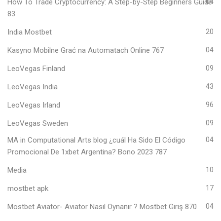
How To Trade Cryptocurrency: A Step-by-Step Beginners Guide
04
83
India Mostbet
20
Kasyno Mobilne Grać na Automatach Online 767
04
LeoVegas Finland
09
LeoVegas India
43
LeoVegas Irland
96
LeoVegas Sweden
09
MA in Computational Arts blog ¿cuál Ha Sido El Código
04
Promocional De 1xbet Argentina? Bono 2023 787
Media
10
mostbet apk
17
Mostbet Aviator- Aviator Nasıl Oynanır ? Mostbet Giriş 870
04