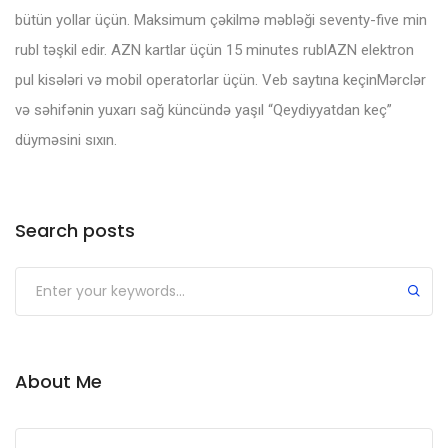
bütün yollar üçün. Maksimum çəkilmə məbləği seventy-five min
rubl təşkil edir. AZN kartlar üçün 15 minutes rublAZN elektron
pul kisələri və mobil operatorlar üçün. Veb saytına keçinMərclər
və səhifənin yuxarı sağ küncündə yaşıl “Qeydiyyatdan keç”
düyməsini sıxın.
Search posts
About Me