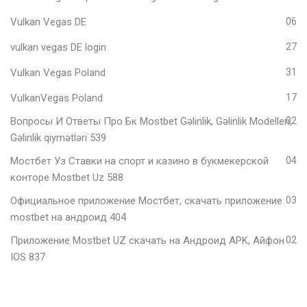
Vulkan Vegas DE
06
vulkan vegas DE login
27
Vulkan Vegas Poland
31
VulkanVegas Poland
17
Вопросы И Ответы Про Бк Mostbet Gəlinlik, Gəlinlik Modelleri,
02
Gəlinlik qiymətləri 539
Мостбет Уз Ставки на спорт и казино в букмекерской
04
конторе Mostbet Uz 588
Официальное приложение Мостбет, скачать приложение
03
mostbet на андроид 404
Приложение Mostbet UZ скачать на Андроид APK, Айфон
02
IOS 837