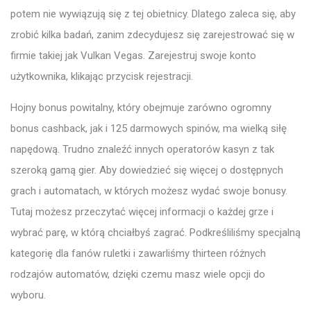
potem nie wywiązują się z tej obietnicy. Dlatego zaleca się, aby
zrobić kilka badań, zanim zdecydujesz się zarejestrować się w
firmie takiej jak Vulkan Vegas. Zarejestruj swoje konto
użytkownika, klikając przycisk rejestracji.
Hojny bonus powitalny, który obejmuje zarówno ogromny
bonus cashback, jak i 125 darmowych spinów, ma wielką siłę
napędową. Trudno znaleźć innych operatorów kasyn z tak
szeroką gamą gier. Aby dowiedzieć się więcej o dostępnych
grach i automatach, w których możesz wydać swoje bonusy.
Tutaj możesz przeczytać więcej informacji o każdej grze i
wybrać parę, w którą chciałbyś zagrać. Podkreśliliśmy specjalną
kategorię dla fanów ruletki i zawarliśmy thirteen różnych
rodzajów automatów, dzięki czemu masz wiele opcji do
wyboru.