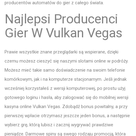
producentów automatów do gier z całego świata.
Najlepsi Producenci
Gier W Vulkan Vegas
Prawie wszystkie znane przeglądarki są wspierane, dzięki
czemu możesz cieszyć się naszymi slotami online w podróży.
Możesz mieć takie samo doświadczenie na swoim telefonie
komórkowym, jak i na komputerze stacjonarnym. Jeśli jednak
wcześniej korzystałeś z wersji komputerowej, po prostu użyj
gotowego loginu i hasła, aby zalogować się do mobilnej wersji
kasyna online Vulkan Vegas. Zdobądź bonus powitalny, a przy
pierwszej wpłacie otrzymasz jeszcze jeden bonus, a następnie
wybierz grę, którą lubisz i zacznij wygrywać prawdziwe
pieniądze. Darmowe spiny są swego rodzaju promocją, która