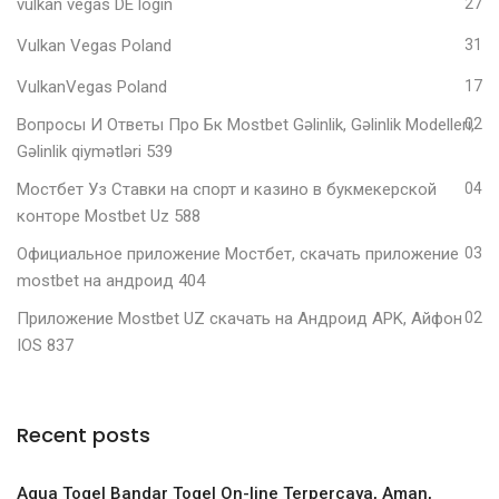
vulkan vegas DE login
27
Vulkan Vegas Poland
31
VulkanVegas Poland
17
Вопросы И Ответы Про Бк Mostbet Gəlinlik, Gəlinlik Modelleri,
02
Gəlinlik qiymətləri 539
Мостбет Уз Ставки на спорт и казино в букмекерской
04
конторе Mostbet Uz 588
Официальное приложение Мостбет, скачать приложение
03
mostbet на андроид 404
Приложение Mostbet UZ скачать на Андроид APK, Айфон
02
IOS 837
Recent posts
Aqua Togel Bandar Togel On-line Terpercaya, Aman,