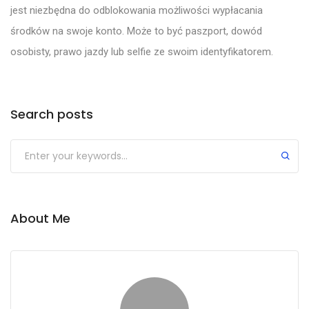
jest niezbędna do odblokowania możliwości wypłacania
środków na swoje konto. Może to być paszport, dowód
osobisty, prawo jazdy lub selfie ze swoim identyfikatorem.
Search posts
About Me