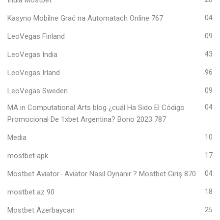
India Mostbet
Kasyno Mobilne Grać na Automatach Online 767
04
LeoVegas Finland
09
LeoVegas India
43
LeoVegas Irland
96
LeoVegas Sweden
09
MA in Computational Arts blog ¿cuál Ha Sido El Código
04
Promocional De 1xbet Argentina? Bono 2023 787
Media
10
mostbet apk
17
Mostbet Aviator- Aviator Nasıl Oynanır ? Mostbet Giriş 870
04
mostbet az 90
18
Mostbet Azerbaycan
25