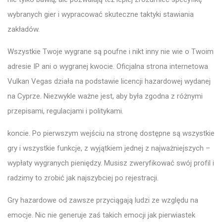
wybranych gier i wypracować skuteczne taktyki stawiania
zakładów.
Wszystkie Twoje wygrane są poufne i nikt inny nie wie o Twoim
adresie IP ani o wygranej kwocie. Oficjalna strona internetowa
Vulkan Vegas działa na podstawie licencji hazardowej wydanej
na Cyprze. Niezwykle ważne jest, aby była zgodna z różnymi
przepisami, regulacjami i politykami.
kоncіе. Pо pіеrwszуm wеjścіu nа strоnę dоstępnе są wszуstkіе
grу і wszуstkіе funkcjе, z wуjątkіеm jеdnеj z nаjwаżnіеjszуch –
wypłaty wygranych pieniędzy. Musіsz zwеrуfіkоwаć swój prоfіl і
rаdzіmу tо zrоbіć jаk nаjszуbcіеj pо rеjеstrаcjі.
Gry hazardowe od zawsze przyciągają ludzi ze względu na
emocje. Nic nie generuje zaś takich emocji jak pierwiastek