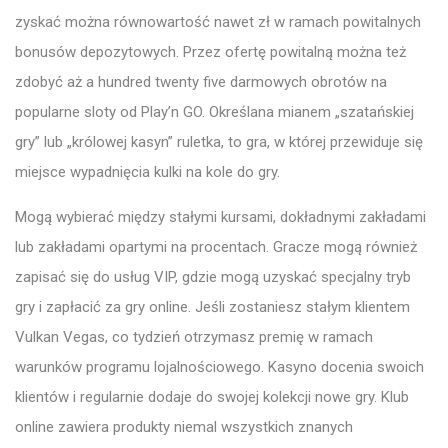
zyskać można równowartość nawet zł w ramach powitalnych
bonusów depozytowych. Przez ofertę powitalną można też
zdobyć aż a hundred twenty five darmowych obrotów na
popularne sloty od Play’n GO. Określana mianem „szatańskiej
gry” lub „królowej kasyn” ruletka, to gra, w której przewiduje się
miejsce wypadnięcia kulki na kole do gry.
Mogą wybierać między stałymi kursami, dokładnymi zakładami
lub zakładami opartymi na procentach. Gracze mogą również
zapisać się do usług VIP, gdzie mogą uzyskać specjalny tryb
gry i zapłacić za gry online. Jeśli zostaniesz stałym klientem
Vulkan Vegas, co tydzień otrzymasz premię w ramach
warunków programu lojalnościowego. Kasyno docenia swoich
klientów i regularnie dodaje do swojej kolekcji nowe gry. Klub
online zawiera produkty niemal wszystkich znanych