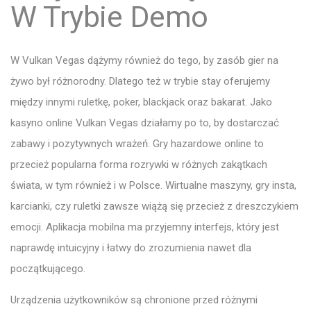
W Trybie Demo
W Vulkan Vegas dążymy również do tego, by zasób gier na
żywo był różnorodny. Dlatego też w trybie stay oferujemy
między innymi ruletkę, poker, blackjack oraz bakarat. Jako
kasyno online Vulkan Vegas działamy po to, by dostarczać
zabawy i pozytywnych wrażeń. Gry hazardowe online to
przecież popularna forma rozrywki w różnych zakątkach
świata, w tym również i w Polsce. Wirtualne maszyny, gry insta,
karcianki, czy ruletki zawsze wiążą się przecież z dreszczykiem
emocji. Aplikacja mobilna ma przyjemny interfejs, który jest
naprawdę intuicyjny i łatwy do zrozumienia nawet dla
początkującego.
Urządzenia użytkowników są chronione przed różnymi