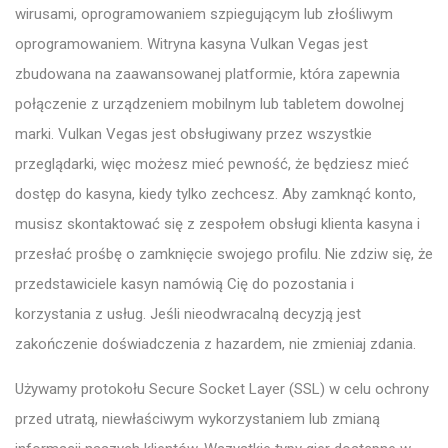
wirusami, oprogramowaniem szpiegującym lub złośliwym
oprogramowaniem. Witryna kasyna Vulkan Vegas jest
zbudowana na zaawansowanej platformie, która zapewnia
połączenie z urządzeniem mobilnym lub tabletem dowolnej
marki. Vulkan Vegas jest obsługiwany przez wszystkie
przeglądarki, więc możesz mieć pewność, że będziesz mieć
dostęp do kasyna, kiedy tylko zechcesz. Aby zamknąć konto,
musisz skontaktować się z zespołem obsługi klienta kasyna i
przesłać prośbę o zamknięcie swojego profilu. Nie zdziw się, że
przedstawiciele kasyn namówią Cię do pozostania i
korzystania z usług. Jeśli nieodwracalną decyzją jest
zakończenie doświadczenia z hazardem, nie zmieniaj zdania.
Używamy protokołu Secure Socket Layer (SSL) w celu ochrony
przed utratą, niewłaściwym wykorzystaniem lub zmianą