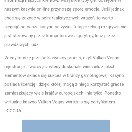
informacji naszych klientów. Wszystkie typy gier dostępne w
naszym kasynie on-line przynoszą spore emocje. Jeśli jednak
chce się zaznać w pełni realistycznych wrażeń, to warto
sięgnąć po nasze kasyno na żywo. Tutaj przebieg rozgrywki nie
jest sterowany przez komputerowe algorytmy, lecz przez
prawdziwych ludzi.
Wtedy muszę przejść klasyczny proces, czyli Vulkan Vegas
rejestracja. Twórcy już wtedy doskonale wiedzieli, z jakich
elementów składa się sukces w branży gamblingowej. Kasyno
posiada licencję , dzięki której mogą z niego korzystać gracze
zamieszkujący wiele krajów europejskich i nie tylko. Ponadto
wirtualne kasyno Vulkan Vegas wyróżnia się certyfikatem
eCOGRA.