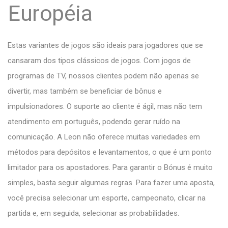
Européia
Estas variantes de jogos são ideais para jogadores que se
cansaram dos tipos clássicos de jogos. Com jogos de
programas de TV, nossos clientes podem não apenas se
divertir, mas também se beneficiar de bônus e
impulsionadores. O suporte ao cliente é ágil, mas não tem
atendimento em português, podendo gerar ruído na
comunicação. A Leon não oferece muitas variedades em
métodos para depósitos e levantamentos, o que é um ponto
limitador para os apostadores. Para garantir o Bónus é muito
simples, basta seguir algumas regras. Para fazer uma aposta,
você precisa selecionar um esporte, campeonato, clicar na
partida e, em seguida, selecionar as probabilidades.