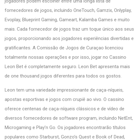
jogadores podem escolher entre uma longa lista de
fornecedores de jogos, incluindo OneTouch, Gamzix, Onlyplay,
Evoplay, Blueprint Gaming, Gameart, Kalamba Games e muito
mais. Cada fornecedor de jogos traz um toque único aos seus
jogos, proporcionando aos jogadores experiências divertidas e
gratificantes. A Comissão de Jogos de Curaçao licenciou
totalmente nossas operações e por isso, jogar no Cassino
Leon Bet é completamente seguro. Leon Bet apresenta mais
de one thousand jogos diferentes para todos os gostos.
Leon tem uma variedade impressionante de caça-níqueis,
apostas esportivas e jogos com crupiê ao vivo. O cassino
oferece centenas de caça-níqueis clássicos e de vídeo de
diversos fornecedores de software program, incluindo NetEnt,
Microgaming e Play’n Go. Os jogadores encontrarão títulos
populares como Starburst, Gonzo’s Quest e Book of Dead,