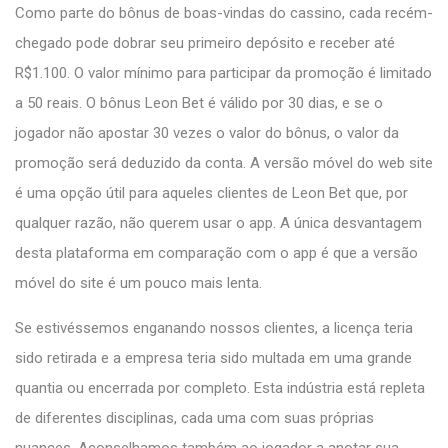
Como parte do bônus de boas-vindas do cassino, cada recém-
chegado pode dobrar seu primeiro depósito e receber até
R$1.100. O valor mínimo para participar da promoção é limitado
a 50 reais. O bônus Leon Bet é válido por 30 dias, e se o
jogador não apostar 30 vezes o valor do bônus, o valor da
promoção será deduzido da conta. A versão móvel do web site
é uma opção útil para aqueles clientes de Leon Bet que, por
qualquer razão, não querem usar o app. A única desvantagem
desta plataforma em comparação com o app é que a versão
móvel do site é um pouco mais lenta.
Se estivéssemos enganando nossos clientes, a licença teria
sido retirada e a empresa teria sido multada em uma grande
quantia ou encerrada por completo. Esta indústria está repleta
de diferentes disciplinas, cada uma com suas próprias