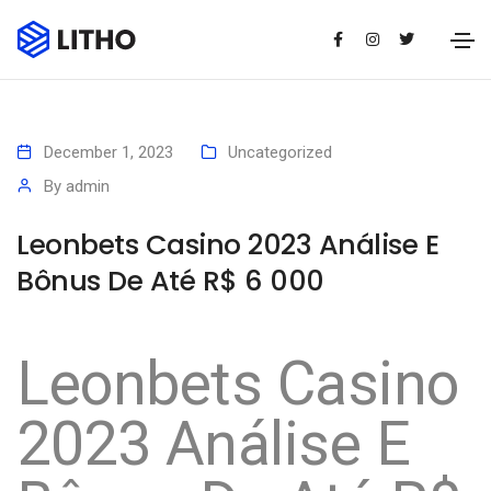
December 1, 2023
Uncategorized
By
admin
Leonbets Casino 2023 Análise E
Bônus De Até R$ 6 000
Leonbets Casino
2023 Análise E