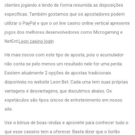
clientes jogando e lendo de forma resumida as disposições
específicas. Também gostamos que os apostadores podem
utilizar o PayPal e que o on line casino online vertical apresente
jogos dos melhores desenvolvedores como Microgaming e
NetEnt.
Leon casino login
Há mais riscos com este tipo de aposta, pois o acumulador
não conta se pelo menos um resultado nele for uma perda.
Existem atualmente 2 opções de apostas tradicionais
disponíveis no website Leon Bet. Cada uma tem suas próprias
vantagens e desvantagens, que discutimos abaixo. Os
espetáculos são tipos únicos de entretenimento em nosso
site.
Use o bônus de boas-vindas e aproveite para conhecer tudo o
que esse cassino tem a oferecer. Basta dizer que o botão