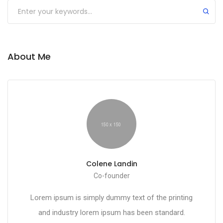
About Me
Colene Landin
Co-founder
Lorem ipsum is simply dummy text of the printing
and industry lorem ipsum has been standard.