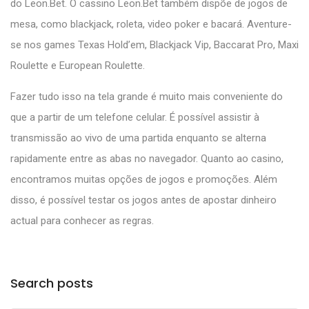
do Leon.Bet. O cassino Leon.Bet também dispõe de jogos de
mesa, como blackjack, roleta, video poker e bacará. Aventure-
se nos games Texas Hold’em, Blackjack Vip, Baccarat Pro, Maxi
Roulette e European Roulette.
Fazer tudo isso na tela grande é muito mais conveniente do
que a partir de um telefone celular. É possível assistir à
transmissão ao vivo de uma partida enquanto se alterna
rapidamente entre as abas no navegador. Quanto ao casino,
encontramos muitas opções de jogos e promoções. Além
disso, é possível testar os jogos antes de apostar dinheiro
actual para conhecer as regras.
Search posts