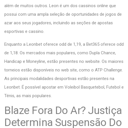
além de muitos outros. Leon é um dos cassinos online que
possui com uma ampla seleção de oportunidades de jogos de
azar aos seus jogadores, incluindo as seções de apostas
esportivas e cassino.
Enquanto a Leonbet oferece odd de 1,19, a Bet365 oferece odd
de 1,18. Os mercados mais populares, como Dupla Chance,
Handicap e Moneyline, estão presentes no website. Os maiores
torneios estão disponíveis no web site, como o ATP Challenge.
As principais modalidades desportivas estão presentes na
Leonbet. É possível apostar em Voleibol Basquetebol, Futebol e
Ténis, as mais populares.
Blaze Fora Do Ar? Justiça
Determina Suspensão Do