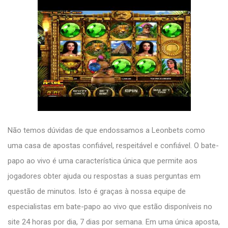
Não temos dúvidas de que endossamos a Leonbets como
uma casa de apostas confiável, respeitável e confiável. O bate-
papo ao vivo é uma característica única que permite aos
jogadores obter ajuda ou respostas a suas perguntas em
questão de minutos. Isto é graças à nossa equipe de
especialistas em bate-papo ao vivo que estão disponíveis no
site 24 horas por dia, 7 dias por semana. Em uma única aposta,