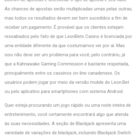
As chances de apostas serão multiplicadas umas pelas outras,
mas todos os resultados devem ser bem sucedidos a fim de
receber um pagamento. É provável que os clientes estejam
ressabiados pelo fato de que LeonBets Casino é licenciada por
uma entidade diferente da que costumamos ver por aí. Mas
isso não deve ser um problema para você, pelo contrário, já
que a Kahnawake Gaming Commission é bastante respeitada,
principalmente entre os cassinos on-line canadenses. Os
usuários podem jogar por meio da versão mobile do Leon.Bet
ou pelo aplicativo para smartphones com sistema Android.
Quer esteja procurando um jogo rápido ou uma noite inteira de
entretenimento, você certamente encontrará algo que atenda
às suas necessidades. A seção de Blackjack apresenta uma
variedade de variações de blackjack, incluindo Blackjack Switch