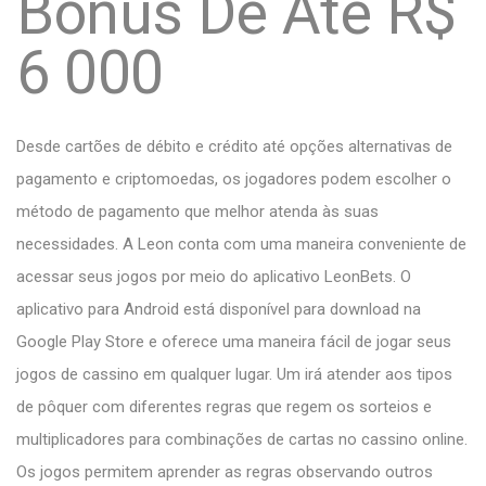
Bônus De Até R$
6 000
Desde cartões de débito e crédito até opções alternativas de
pagamento e criptomoedas, os jogadores podem escolher o
método de pagamento que melhor atenda às suas
necessidades. A Leon conta com uma maneira conveniente de
acessar seus jogos por meio do aplicativo LeonBets. O
aplicativo para Android está disponível para download na
Google Play Store e oferece uma maneira fácil de jogar seus
jogos de cassino em qualquer lugar. Um irá atender aos tipos
de pôquer com diferentes regras que regem os sorteios e
multiplicadores para combinações de cartas no cassino online.
Os jogos permitem aprender as regras observando outros