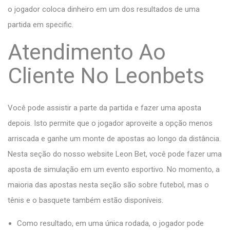
o jogador coloca dinheiro em um dos resultados de uma
partida em specific.
Atendimento Ao
Cliente No Leonbets
Você pode assistir a parte da partida e fazer uma aposta
depois. Isto permite que o jogador aproveite a opção menos
arriscada e ganhe um monte de apostas ao longo da distância.
Nesta seção do nosso website Leon Bet, você pode fazer uma
aposta de simulação em um evento esportivo. No momento, a
maioria das apostas nesta seção são sobre futebol, mas o
tênis e o basquete também estão disponíveis.
Como resultado, em uma única rodada, o jogador pode