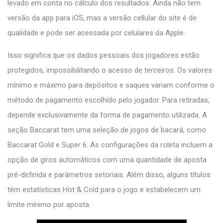
levado em conta no cálculo dos resultados. Ainda não tem
versão da app para iOS, mas a versão cellular do site é de
qualidade e pode ser acessada por celulares da Apple.
Isso significa que os dados pessoais dos jogadores estão
protegidos, impossibilitando o acesso de terceiros. Os valores
mínimo e máximo para depósitos e saques variam conforme o
método de pagamento escolhido pelo jogador. Para retiradas,
depende exclusivamente da forma de pagamento utilizada. A
seção Baccarat tem uma seleção de jogos de bacará, como
Baccarat Gold e Super 6. As configurações da roleta incluem a
opção de giros automáticos com uma quantidade de aposta
pré-definida e parâmetros setoriais. Além disso, alguns títulos
têm estatísticas Hot & Cold para o jogo e estabelecem um
limite mínimo por aposta.