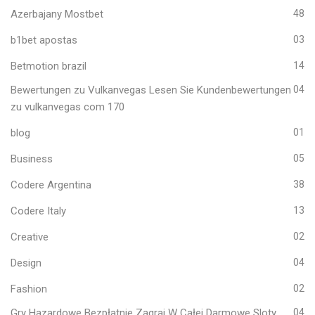
Azerbajany Mostbet
48
b1bet apostas
03
Betmotion brazil
14
Bewertungen zu Vulkanvegas Lesen Sie Kundenbewertungen
04
zu vulkanvegas com 170
blog
01
Business
05
Codere Argentina
38
Codere Italy
13
Creative
02
Design
04
Fashion
02
Gry Hazardowe Bezpłatnie Zagraj W Całej Darmowe Sloty
04