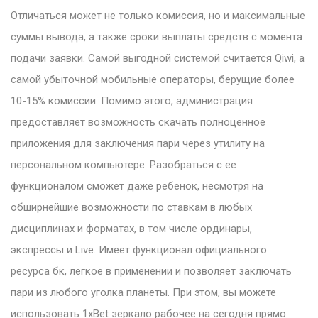
Отличаться может не только комиссия, но и максимальные
суммы вывода, а также сроки выплаты средств с момента
подачи заявки. Самой выгодной системой считается Qiwi, а
самой убыточной мобильные операторы, берущие более
10-15% комиссии. Помимо этого, администрация
предоставляет возможность скачать полноценное
приложения для заключения пари через утилиту на
персональном компьютере. Разобраться с ее
функционалом сможет даже ребенок, несмотря на
обширнейшие возможности по ставкам в любых
дисциплинах и форматах, в том числе ординары,
экспрессы и Live. Имеет функционал официального
ресурса бк, легкое в применении и позволяет заключать
пари из любого уголка планеты. При этом, вы можете
использовать 1xBet зеркало рабочее на сегодня прямо