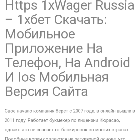
Https 1xWager Russia
– 1хбет Скачать:
Мобильное
Приложение На
Телефон, На Android
И Ios Мобильная
Версия Сайта
Свое начало компания берет с 2007 года, в онлайн вышла в
2011 году. Работает букмекер по лицензии Кюрасао,
однако это не спасает от блокировок во многих странах.
Подобные копии создаются на регулярной основе, что