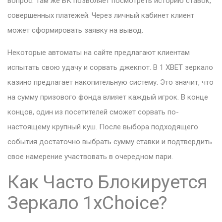
вопрос. Там же БК позволяет посмотреть историю ставок,
совершенных платежей. Через личный кабинет клиент
может сформировать заявку на вывод.
Некоторые автоматы на сайте предлагают клиентам
испытать свою удачу и сорвать джекпот. В 1 XBET зеркало
казино предлагает накопительную систему. Это значит, что
на сумму призового фонда влияет каждый игрок. В конце
концов, один из посетителей сможет сорвать по-
настоящему крупный куш. После выбора подходящего
события достаточно выбрать сумму ставки и подтвердить
свое намерение участвовать в очередном пари.
Как Часто Блокируется
Зеркало 1xChoice?