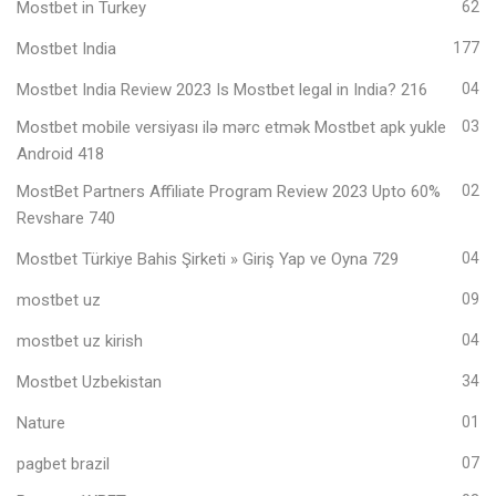
Mostbet in Turkey
62
Mostbet India
177
Mostbet India Review 2023 Is Mostbet legal in India? 216
04
Mostbet mobile versiyası ilə mərc etmək Mostbet apk yukle
03
Android 418
MostBet Partners Affiliate Program Review 2023 Upto 60%
02
Revshare 740
Mostbet Türkiye Bahis Şirketi » Giriş Yap ve Oyna 729
04
mostbet uz
09
mostbet uz kirish
04
Mostbet Uzbekistan
34
Nature
01
pagbet brazil
07