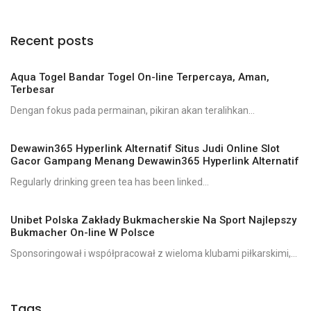
Recent posts
Aqua Togel Bandar Togel On-line Terpercaya, Aman,
Terbesar
Dengan fokus pada permainan, pikiran akan teralihkan...
Dewawin365 Hyperlink Alternatif Situs Judi Online Slot
Gacor Gampang Menang Dewawin365 Hyperlink Alternatif
Regularly drinking green tea has been linked...
Unibet Polska Zakłady Bukmacherskie Na Sport Najlepszy
Bukmacher On-line W Polsce
Sponsoringował i współpracował z wieloma klubami piłkarskimi,...
Tags