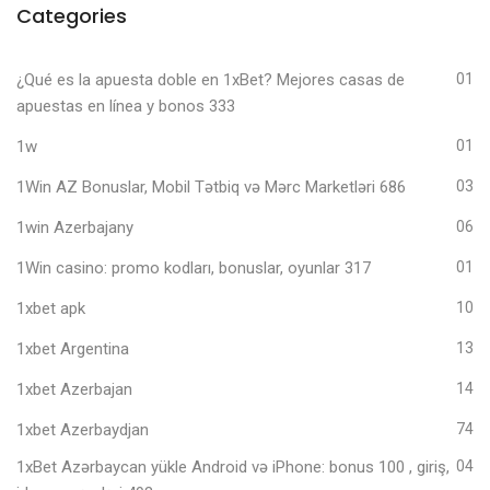
Categories
¿Qué es la apuesta doble en 1xBet? Mejores casas de
01
apuestas en línea y bonos 333
1w
01
1Win AZ Bonuslar, Mobil Tətbiq və Mərc Marketləri 686
03
1win Azerbajany
06
1Win casino: promo kodları, bonuslar, oyunlar 317
01
1xbet apk
10
1xbet Argentina
13
1xbet Azerbajan
14
1xbet Azerbaydjan
74
1xBet Azərbaycan yükle Android və iPhone: bonus 100 , giriş,
04