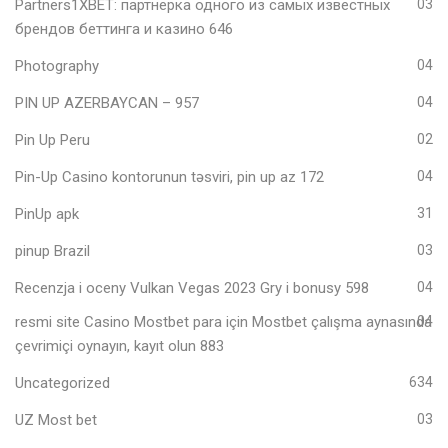
Partners1XBET: партнерка одного из самых известных
03
брендов беттинга и казино 646
Photography
04
PIN UP AZERBAYCAN – 957
04
Pin Up Peru
02
Pin-Up Casino kontorunun təsviri, pin up az 172
04
PinUp apk
31
pinup Brazil
03
Recenzja i oceny Vulkan Vegas 2023 Gry i bonusy 598
04
resmi site Casino Mostbet para için Mostbet çalışma aynasında
04
çevrimiçi oynayın, kayıt olun 883
Uncategorized
634
UZ Most bet
03