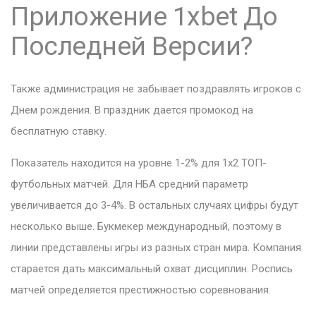
Приложение 1xbet До
Последней Версии?
Также администрация не забывает поздравлять игроков с
Днем рождения. В праздник дается промокод на
бесплатную ставку.
Показатель находится на уровне 1-2% для 1х2 ТОП-
футбольных матчей. Для НБА средний параметр
увеличивается до 3-4%. В остальных случаях цифры будут
несколько выше. Букмекер международный, поэтому в
линии представлены игры из разных стран мира. Компания
старается дать максимальный охват дисциплин. Роспись
матчей определяется престижностью соревнования.