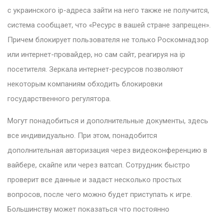
с украинского ip-адреса зайти на него также не получится,
система сообщает, что «Ресурс в вашей стране запрещен».
Причем блокирует пользователя не только Роскомнадзор
или интернет-провайдер, но сам сайт, реагируя на ip
посетителя. Зеркала интернет-ресурсов позволяют
некоторым компаниям обходить блокировки
государственного регулятора.
Могут понадобиться и дополнительные документы, здесь
все индивидуально. При этом, понадобится
дополнительная авторизация через видеоконференцию в
вайбере, скайпе или через ватсап. Сотрудник быстро
проверит все данные и задаст несколько простых
вопросов, после чего можно будет приступать к игре.
Большинству может показаться что постоянно