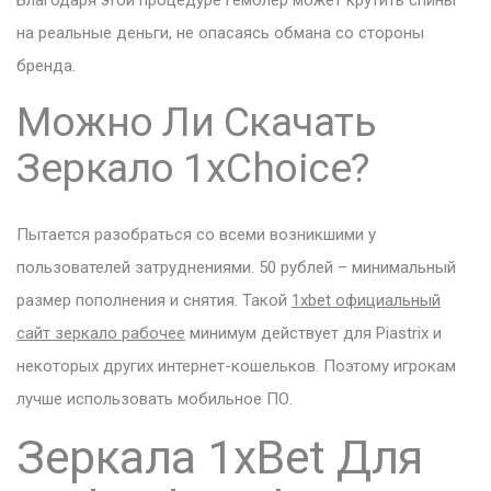
на реальные деньги, не опасаясь обмана со стороны
бренда.
Можно Ли Скачать
Зеркало 1xChoice?
Пытается разобраться со всеми возникшими у
пользователей затруднениями. 50 рублей – минимальный
размер пополнения и снятия. Такой
1xbet официальный
сайт зеркало рабочее
минимум действует для Piastrix и
некоторых других интернет-кошельков. Поэтому игрокам
лучше использовать мобильное ПО.
Зеркала 1xBet Для