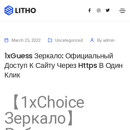
March 25, 2022
Uncategorized
By
admin
1xGuess Зеркало: Официальный
Доступ К Сайту Через Https В Один
Клик
【1xChoice
Зеркало】