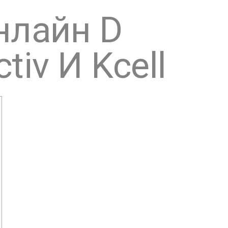
нлайн D
tiv И Kcell