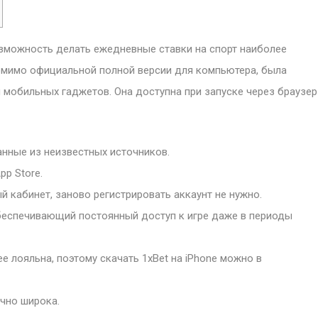
зможность делать ежедневные ставки на спорт наиболее
омимо официальной полной версии для компьютера, была
 мобильных гаджетов. Она доступна при запуске через браузер
анные из неизвестных источников.
pp Store.
й кабинет, заново регистрировать аккаунт не нужно.
беспечивающий постоянный доступ к игре даже в периоды
е лояльна, поэтому скачать 1xBet на iPhone можно в
очно широка.