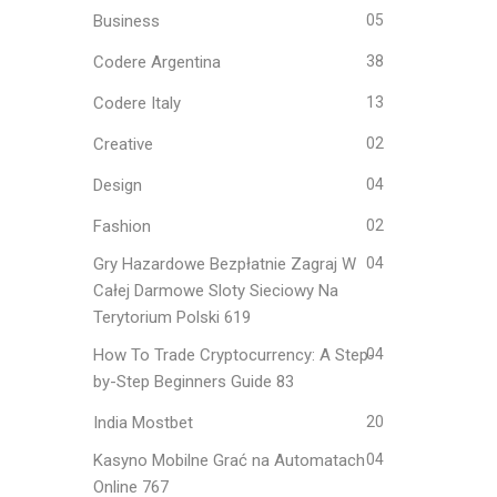
Business
05
Codere Argentina
38
Codere Italy
13
Creative
02
Design
04
Fashion
02
Gry Hazardowe Bezpłatnie Zagraj W
04
Całej Darmowe Sloty Sieciowy Na
Terytorium Polski 619
How To Trade Cryptocurrency: A Step-
04
by-Step Beginners Guide 83
India Mostbet
20
Kasyno Mobilne Grać na Automatach
04
Online 767