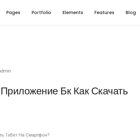
Pages
Portfolio
Elements
Features
Blog
admin
Приложение Бк Как Скачать
ть 1хбет На Смартфон?