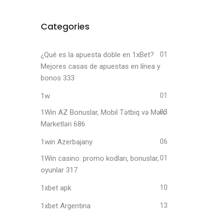
Categories
¿Qué es la apuesta doble en 1xBet?
01
Mejores casas de apuestas en línea y
bonos 333
1w
01
1Win AZ Bonuslar, Mobil Tətbiq və Mərc
03
Marketləri 686
1win Azerbajany
06
1Win casino: promo kodları, bonuslar,
01
oyunlar 317
1xbet apk
10
1xbet Argentina
13