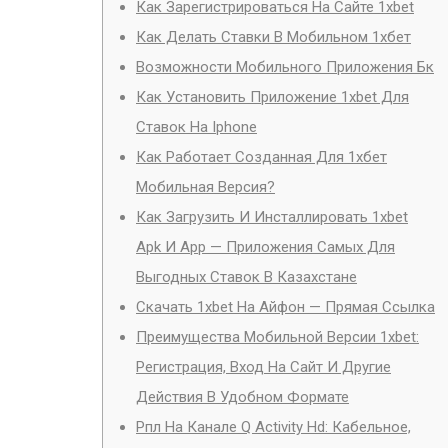
Как Зарегистрироваться На Сайте 1xbet
Как Делать Ставки В Мобильном 1хбет
Возможности Мобильного Приложения Бк
Как Установить Приложение 1xbet Для
Ставок На Iphone
Как Работает Созданная Для 1хбет
Мобильная Версия?
Как Загрузить И Инсталлировать 1xbet
Apk И App — Приложения Самых Для
Выгодных Ставок В Казахстане
Скачать 1xbet На Айфон — Прямая Ссылка
Преимущества Мобильной Версии 1xbet:
Регистрация, Вход На Сайт И Другие
Действия В Удобном Формате
Рпл На Канале Q Activity Hd: Кабельное,