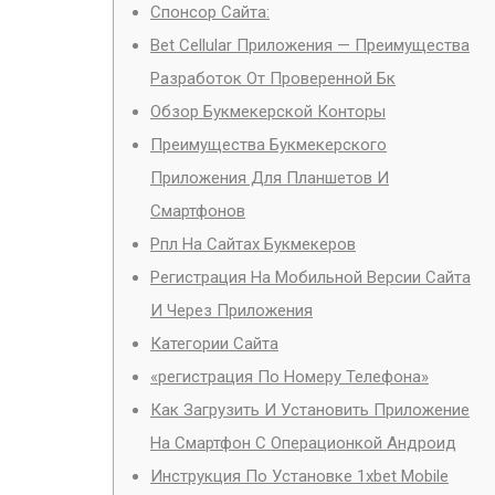
Спонсор Сайта:
Bet Cellular Приложения — Преимущества
Разработок От Проверенной Бк
Обзор Букмекерской Конторы
Преимущества Букмекерского
Приложения Для Планшетов И
Смартфонов
Рпл На Сайтах Букмекеров
Регистрация На Мобильной Версии Сайта
И Через Приложения
Категории Сайта
«регистрация По Номеру Телефона»
Как Загрузить И Установить Приложение
На Смартфон С Операционкой Андроид
Инструкция По Установке 1xbet Mobile