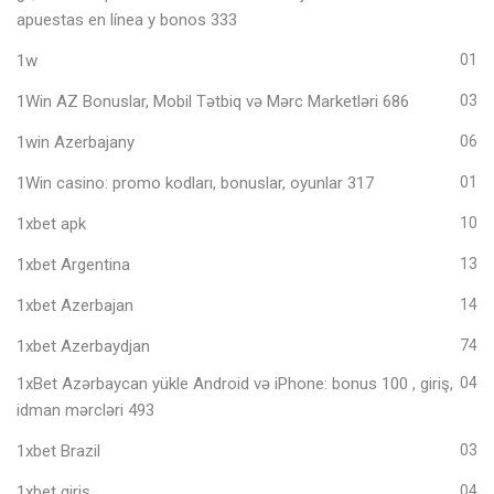
apuestas en línea y bonos 333
1w
01
1Win AZ Bonuslar, Mobil Tətbiq və Mərc Marketləri 686
03
1win Azerbajany
06
1Win casino: promo kodları, bonuslar, oyunlar 317
01
1xbet apk
10
1xbet Argentina
13
1xbet Azerbajan
14
1xbet Azerbaydjan
74
1xBet Azərbaycan yükle Android və iPhone: bonus 100 , giriş,
04
idman mərcləri 493
1xbet Brazil
03
1xbet giriş
04