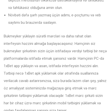
depozit metodunun ölkənizdə dəstəkləndiyinə və təhlükəsiz
və təhlükəsiz olduğuna əmin olun.
Növbəti dəfə şərh yazmaq üçün adımı, e-poçtumu və veb
saytımı bu brauzerdə saxlayın.
Bukmeyker yükləyin sürətli mərcləri və daha rahat olan
interfeysin həzzini almağa başlayacaqsınız. Həmçinin siz
bukmeyker şirkətinin sizin üçün istifadəyə verdiyi tətbiqi bir neçə
platformalarda istifadə etmək şansınız vardır. Həmçinin PC-də
1xBet app yükləyin və asan, istifadə interfeysin həzzini alın.
Tətbiqi necə 1xBet apk yükləmək olar ətrafında suallarınıza
veriləcək cavab axtarırsınızsa, sizə burada lazım olan şey, yalnız
öz əməliyyat sisteminizdə mağazaya giriş etmək və mərc
şirkətinin tətbiqini yükləmək olacaqdır. 1xBet mərc şirkəti sizin
hər bir cihaz üzrə mərc şirkətinin mobil tətbiqini yükləmək və
ondan faydalanmaq şansını sizə tanıyır.