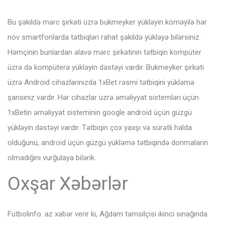
Bu şəkildə mərc şirkəti üzrə bukmeyker yükləyin köməyilə hər
növ smartfonlarda tətbiqləri rahat şəkildə yükləyə bilərsiniz.
Həmçinin bunlardan əlavə mərc şirkətinin tətbiqin kompüter
üzrə də kompüterə yükləyin dəstəyi vardır. Bukmeyker şirkəti
üzrə Android cihazlarınızda 1xBet rəsmi tətbiqini yükləmə
şansınız vardır. Hər cihazlar üzrə əməliyyat sistemləri üçün
1xBetin əməliyyat sisteminin google android üçün güzgü
yükləyin dəstəyi vardır. Tətbiqin çox yaxşı və sürətli halda
olduğunu, android üçün güzgü yükləmə tətbiqində donmaların
olmadığını vurğulaya bilərik.
Oxşar Xəbərlər
Futbolinfo. az xəbər verir ki, Ağdam təmsilçisi ikinci sınağında