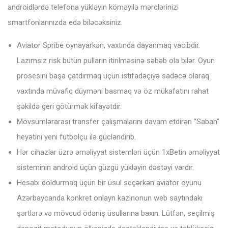
androidlərdə telefona yükləyin köməyilə mərclərinizi
smartfonlarınızda edə biləcəksiniz.
Aviator Spribe oynayarkən, vaxtında dayanmaq vacibdir.
Lazımsız risk bütün pulların itirilməsinə səbəb ola bilər. Oyun
prosesini başa çatdırmaq üçün istifadəçiyə sadəcə olaraq
vaxtında müvafiq düyməni basmaq və öz mükafatını rahat
şəkildə geri götürmək kifayətdir.
Mövsümlərarası transfer çalışmalarını davam etdirən “Sabah”
heyətini yeni futbolçu ilə gücləndirib.
Hər cihazlar üzrə əməliyyat sistemləri üçün 1xBetin əməliyyat
sisteminin android üçün güzgü yükləyin dəstəyi vardır.
Hesabı doldurmaq üçün bir üsul seçərkən aviator oyunu
Azərbaycanda konkret onlayn kazinonun web saytındakı
şərtlərə və mövcud ödəniş üsullarına baxın. Lütfən, seçilmiş