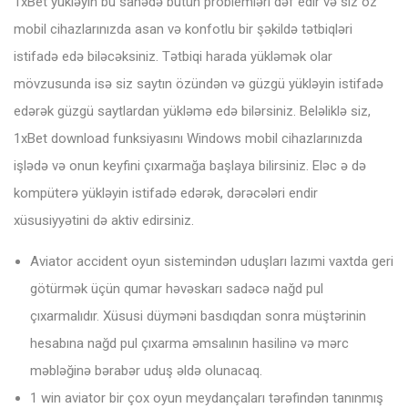
1xBet yükləyin bu sahədə bütün problemləri dəf edir və siz öz
mobil cihazlarınızda asan və konfotlu bir şəkildə tətbiqləri
istifadə edə biləcəksiniz. Tətbiqi harada yükləmək olar
mövzusunda isə siz saytın özündən və güzgü yükləyin istifadə
edərək güzgü saytlardan yükləmə edə bilərsiniz. Beləliklə siz,
1xBet download funksiyasını Windows mobil cihazlarınızda
işlədə və onun keyfini çıxarmağa başlaya bilirsiniz. Eləc ə də
kompüterə yükləyin istifadə edərək, dərəcələri endir
xüsusiyyətini də aktiv edirsiniz.
Aviator accident oyun sistemindən uduşları lazımi vaxtda geri
götürmək üçün qumar həvəskarı sadəcə nağd pul
çıxarmalıdır. Xüsusi düyməni basdıqdan sonra müştərinin
hesabına nağd pul çıxarma əmsalının hasilinə və mərc
məbləğinə bərabər uduş əldə olunacaq.
1 win aviator bir çox oyun meydançaları tərəfindən tanınmış