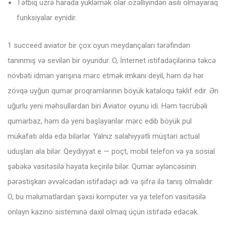
Tətbiq üzrə harada yükləmək olar özəlliyindən asılı olmayaraq
funksiyalar eynidir.
1 succeed aviator bir çox oyun meydançaları tərəfindən
tanınmış və sevilən bir oyundur. O, İnternet istifadəçilərinə təkcə
növbəti idman yarışına mərc etmək imkanı deyil, həm də hər
zövqə uyğun qumar proqramlarının böyük kataloqu təklif edir. Ən
uğurlu yeni məhsullardan biri Aviator oyunu idi. Həm təcrübəli
qumarbaz, həm də yeni başlayanlar mərc edib böyük pul
mükafatı əldə edə bilərlər. Yalnız səlahiyyətli müştəri actual
uduşları ala bilər. Qeydiyyat e — poçt, mobil telefon və ya sosial
şəbəkə vasitəsilə həyata keçirilə bilər. Qumar əyləncəsinin
pərəstişkarı əvvəlcədən istifadəçi adı və şifrə ilə tanış olmalıdır.
O, bu məlumatlardan şəxsi kompüter və ya telefon vasitəsilə
onlayn kazino sisteminə daxil olmaq üçün istifadə edəcək.