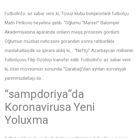
Futbolinfo. az xəbər verir ki, Tovuz klubu bolqarıstanlı futbolçu
Matn Petkovu heyətinə qatıb. “Oğlumu “Marset” Balompié
Akademiyasına aparanda onların məşq prosesini gördüm.
Oğlumun müsbət nəticəsini görəndən sonra rəhbərliklə
məsləhətləşdik və qərara aldıq ki,… “Neftçi” Azərbaycan millisinin
futbolçusu Filip Ozobiçi transfer edib. Futbolinfo. az xəbər verir
ki, ötən mövsümün sonunda “Qarabağ”dan ayrılan xorvatiyalı
yarımmüdafiəçi ilə…
“sampdoriya”da
Koronavirusa Yeni
Yoluxma