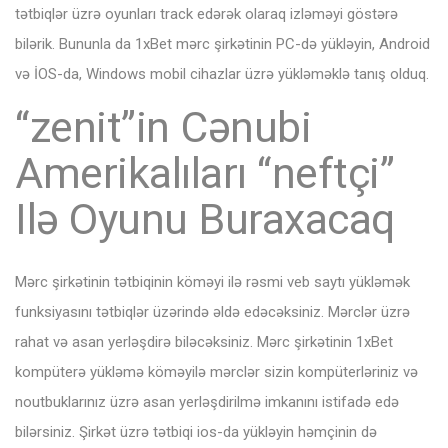
tətbiqlər üzrə oyunları track edərək olaraq izləməyi göstərə
bilərik. Bununla da 1xBet mərc şirkətinin PC-də yükləyin, Android
və İOS-da, Windows mobil cihazlar üzrə yükləməklə tanış olduq.
“zenit”in Cənubi
Amerikalıları “neftçi”
Ilə Oyunu Buraxacaq
Mərc şirkətinin tətbiqinin köməyi ilə rəsmi veb saytı yükləmək
funksiyasını tətbiqlər üzərində əldə edəcəksiniz. Mərclər üzrə
rahat və asan yerləşdirə biləcəksiniz. Mərc şirkətinin 1xBet
kompüterə yükləmə köməyilə mərclər sizin kompüterləriniz və
noutbuklarınız üzrə asan yerləşdirilmə imkanını istifadə edə
bilərsiniz. Şirkət üzrə tətbiqi ios-da yükləyin həmçinin də