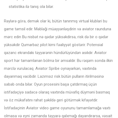
statistika ilə tanış ola bilər.
Rəylərə görə, demək olar ki, bütün tanınmış virtual klublari bu
game təmsil edir. Məbləği müəyyənləşdirin və aviator raunduna
mərc edin Bu nisbət nə qədər yüksəkdirsə, risk də bir o qədər
yüksəkdir Qumarbaz pilot kimi fəaliyyət göstərir. Potensial
qazanc ekrandakı təyyarənin hündürlüyündən asılıdır. Aviator
sport hər tamamlanan bölmə bir əmsaldır. Bu rəqəm sonda ilkin
mərclə vurulacaq. Aviator Spribe oynayarkən, vaxtında
dayanmaq vacibdir. Lazımsız risk bütün pulların itirilməsinə
səbəb onda bilər. Oyun prosesini başa çatdırmaq üçün
istifadəçiyə sadəcə olaraq vaxtında müvafiq düyməni basmaq
və öz mükafatını rahat şəkildə geri götürmək kifayətdir.
İstifadəçinin Aviator video game oyununu tamamlamağa vaxtı
olmasa və eyni zamanda təyyarə qalxmağı dayandırarsa, vəsait