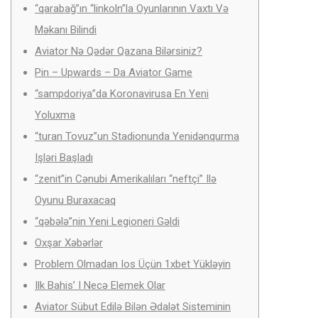
“qarabağ”ın “linkoln”la Oyunlarının Vaxtı Və
Məkanı Bilindi
Aviator Nə Qədər Qazana Bilərsiniz?
Pin – Upwards – Da Aviator Game
“sampdoriya”da Koronavirusa En Yeni
Yoluxma
“turan Tovuz”un Stadionunda Yenidənqurma
Işləri Başladı
“zenit”in Cənubi Amerikalıları “neftçi” Ilə
Oyunu Buraxacaq
“qəbələ”nin Yeni Legioneri Gəldi
Oxşar Xəbərlər
Problem Olmadan Ios Üçün 1xbet Yükləyin
Ilk Bahis’ I Necə Elemek Olar
Aviator Sübut Edilə Bilən Ədalət Sisteminin