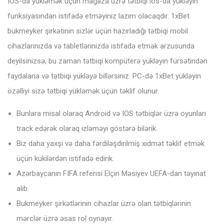
IOS-da yükləmək üçün mağaza üzrə tətbiqi ios-da yükləyin
funksiyasından istifadə etməyiniz lazım olacaqdır. 1xBet
bukmeyker şirkətinin sizlər üçün hazırladığı tətbiqi mobil
cihazlarınızda və tabletlərinizdə istifadə etmək arzusunda
deyilsinizsə, bu zaman tətbiqi kompüterə yükləyin fürsətindən
faydalana və tətbiqi yükləyə billərsiniz. PC-də 1xBet yükləyin
özəlliyi sizə tətbiqi yükləmək üçün təklif olunur.
Bunlara misal olaraq Android və IOS tətbiqlər üzrə oyunları
track edərək olaraq izləməyi göstərə bilərik.
Biz daha yaxşı və daha fərdiləşdirilmiş xidmət təklif etmək
üçün kukilərdən istifadə edirik.
Azərbaycanın FIFA referisi Elçin Məsiyev UEFA-dan təyinat
alıb.
Bukmeyker şirkətlərinin cihazlar üzrə olan tətbiqlərinin
mərclər üzrə əsas rol oynayır.