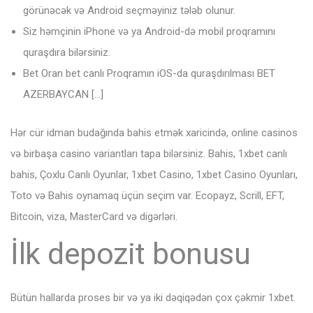
görünəcək və Android seçməyiniz tələb olunur.
Siz həmçinin iPhone və ya Android-də mobil proqramını
quraşdıra bilərsiniz.
Bet Oran bet canlı Proqramın iOS-da quraşdırılması BET
AZERBAYCAN […]
Hər cür idman budağında bahis etmək xaricində, online casinos
və birbaşa casino variantları tapa bilərsiniz. Bahis, 1xbet canlı
bahis, Çoxlu Canlı Oyunlar, 1xbet Casino, 1xbet Casino Oyunları,
Toto və Bahis oynamaq üçün seçim var. Ecopayz, Scrill, EFT,
Bitcoin, viza, MasterCard və digərləri.
İlk depozit bonusu
Bütün hallarda proses bir və ya iki dəqiqədən çox çəkmir 1xbet.