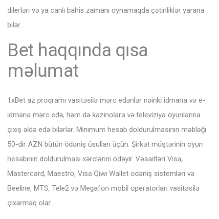
dilerləri və ya canlı bahis zamanı oynamaqda çətinliklər yarana
bilər.
Bet haqqında qısa
məlumat
1xBet az proqramı vasitəsilə mərc edənlər nəinki idmana və e-
idmana mərc edə, həm də kazinolara və televiziya oyunlarına
çıxış əldə edə bilərlər. Minimum hesab doldurulmasının məbləği
50-dir AZN bütün ödəniş üsulları üçün. Şirkət müştərinin oyun
hesabının doldurulması xərclərini ödəyir. Vəsaitləri Visa,
Mastercard, Maestro, Visa Qiwi Wallet ödəniş sistemləri və
Beeline, MTS, Tele2 və Megafon mobil operatorları vasitəsilə
çıxarmaq olar.