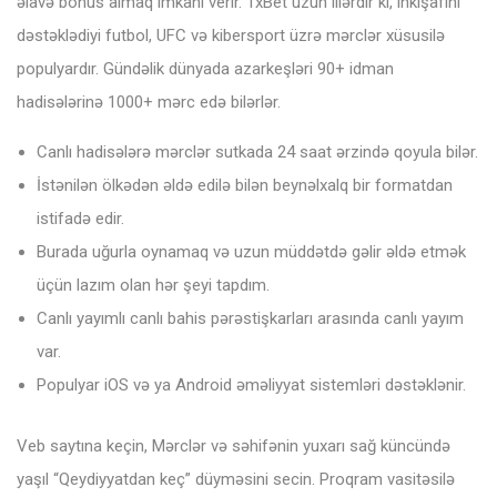
əlavə bonus almaq imkanı verir. 1xBet uzun illərdir ki, inkişafını
dəstəklədiyi futbol, UFC və kibersport üzrə mərclər xüsusilə
populyardır. Gündəlik dünyada azarkeşləri 90+ idman
hadisələrinə 1000+ mərc edə bilərlər.
Canlı hadisələrə mərclər sutkada 24 saat ərzində qoyula bilər.
İstənilən ölkədən əldə edilə bilən beynəlxalq bir formatdan
istifadə edir.
Burada uğurla oynamaq və uzun müddətdə gəlir əldə etmək
üçün lazım olan hər şeyi tapdım.
Canlı yayımlı canlı bahis pərəstişkarları arasında canlı yayım
var.
Populyar iOS və ya Android əməliyyat sistemləri dəstəklənir.
Veb saytına keçin, Mərclər və səhifənin yuxarı sağ küncündə
yaşıl “Qeydiyyatdan keç” düyməsini secin. Proqram vasitəsilə