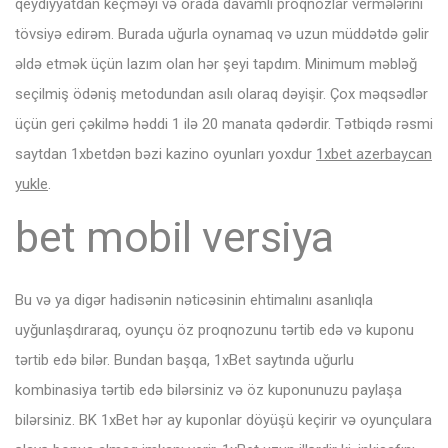
qeydiyyatdan keçməyi və orada davamlı proqnozlar vermələrini
tövsiyə edirəm. Burada uğurla oynamaq və uzun müddətdə gəlir
əldə etmək üçün lazım olan hər şeyi tapdım. Minimum məbləğ
seçilmiş ödəniş metodundan asılı olaraq dəyişir. Çox məqsədlər
üçün geri çəkilmə həddi 1 ilə 20 manata qədərdir. Tətbiqdə rəsmi
saytdan 1xbetdən bəzi kazino oyunları yoxdur
1xbet azerbaycan
yukle
.
bet mobil versiya
Bu və ya digər hadisənin nəticəsinin ehtimalını asanlıqla
uyğunlaşdıraraq, oyunçu öz proqnozunu tərtib edə və kuponu
tərtib edə bilər. Bundan başqa, 1xBet saytında uğurlu
kombinasiya tərtib edə bilərsiniz və öz kuponunuzu paylaşa
bilərsiniz. BK 1xBet hər ay kuponlar döyüşü keçirir və oyunçulara