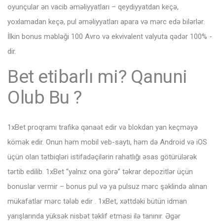
oyunçular ən vacib əməliyyatları – qeydiyyatdan keçə,
yoxlamadan keçə, pul əməliyyatları apara və mərc edə bilərlər.
İlkin bonus məbləği 100 Avro və ekvivalent valyuta qədər 100% -
dir.
Bet etibarlı mi? Qanuni
Olub Bu ?
1xBet proqramı trafikə qənaət edir və blokdan yan keçməyə
kömək edir. Onun həm mobil veb-saytı, həm də Android və iOS
üçün olan tətbiqləri istifadəçilərin rahatlığı əsas götürülərək
tərtib edilib. 1xBet “yalnız ona görə” təkrar depozitlər üçün
bonuslar vermir – bonus pul və ya pulsuz mərc şəklində alınan
mükafatlar mərc tələb edir . 1xBet, xəttdəki bütün idman
yarışlarında yüksək nisbət təklif etməsi ilə tanınır. Əgər