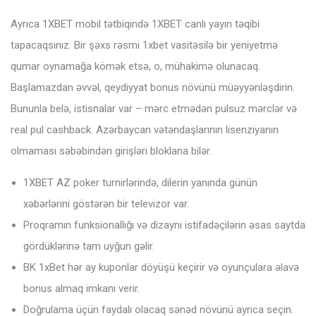
Ayrıca 1XBET mobil tətbiqində 1XBET canlı yayın təqibi
tapacaqsınız. Bir şəxs rəsmi 1xbet vasitəsilə bir yeniyetmə
qumar oynamağa kömək etsə, o, mühakimə olunacaq.
Başlamazdan əvvəl, qeydiyyat bonus növünü müəyyənləşdirin.
Bununla belə, istisnalar var – mərc etmədən pulsuz mərclər və
real pul cashback. Azərbaycan vətəndaşlarının lisenziyanın
olmaması səbəbindən girişləri bloklana bilər.
1XBET AZ poker turnirlərində, dilerin yanında günün
xəbərlərini göstərən bir televizor var.
Proqramın funksionallığı və dizaynı istifadəçilərin əsas saytda
gördüklərinə tam uyğun gəlir.
BK 1xBet hər ay kuponlar döyüşü keçirir və oyunçulara əlavə
bonus almaq imkanı verir.
Doğrulama üçün faydalı olacaq sənəd növünü ayrıca seçin.