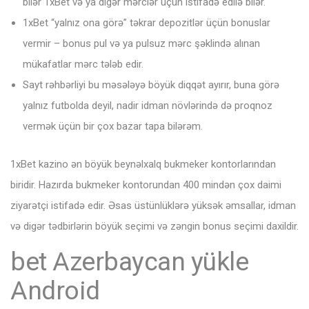
bilər 1xBet və ya digər mərclər üçün istifadə edilə bilər.
1xBet “yalnız ona görə” təkrar depozitlər üçün bonuslar
vermir – bonus pul və ya pulsuz mərc şəklində alınan
mükafatlar mərc tələb edir.
Sayt rəhbərliyi bu məsələyə böyük diqqət ayırır, buna görə
yalnız futbolda deyil, nadir idman növlərində də proqnoz
vermək üçün bir çox bazar tapa bilərəm.
1xBet kazino ən böyük beynəlxalq bukmeker kontorlarından
biridir. Hazırda bukmeker kontorundan 400 mindən çox daimi
ziyarətçi istifadə edir. Əsas üstünlüklərə yüksək əmsallar, idman
və digər tədbirlərin böyük seçimi və zəngin bonus seçimi daxildir.
bet Azerbaycan yükle
Android