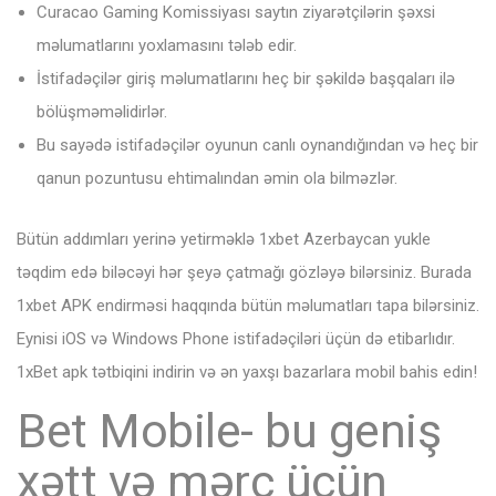
Curacao Gaming Komissiyası saytın ziyarətçilərin şəxsi
məlumatlarını yoxlamasını tələb edir.
İstifadəçilər giriş məlumatlarını heç bir şəkildə başqaları ilə
bölüşməməlidirlər.
Bu sayədə istifadəçilər oyunun canlı oynandığından və heç bir
qanun pozuntusu ehtimalından əmin ola bilməzlər.
Bütün addımları yerinə yetirməklə 1xbet Azerbaycan yukle
təqdim edə biləcəyi hər şeyə çatmağı gözləyə bilərsiniz. Burada
1xbet APK endirməsi haqqında bütün məlumatları tapa bilərsiniz.
Eynisi iOS və Windows Phone istifadəçiləri üçün də etibarlıdır.
1xBet apk tətbiqini indirin və ən yaxşı bazarlara mobil bahis edin!
Bet Mobile- bu geniş
xətt və mərc üçün