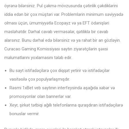
öyrənə bilərsiniz. Pul çəkmə mövzusunda çətinlik çəkdiklərini
iddia edən bir çox müştəri var. Problemlərin minimum səviyyədə
olması üçün, ümumiyyətlə Ecopayz və ya EFT ödənişləri
məsləhətdir. Dərhal cavab verməsələr, qətiliklə bir cavab
alarsınız. Bunu dərhal edə bilərsiniz və ya rahat bir an gözləyin.
Curacao Gaming Komissiyası saytın ziyarətçilərin şəxsi
məlumatlarını yoxlamasını tələb edir.
Bu sayt istifadəçilərə çox diqqət yetirir və istifadəçilər
vasitəsilə çox populyarlaşmışdır.
Rəsmi 1xBet veb saytının interfeysində aşağıda xəbər və
promosyonlar olan bannerlər var.
Xeyr, şirkət tətbiqi ağıllı telefonlarına quraşdıran istifadəçilərə
bonuslar vermir.