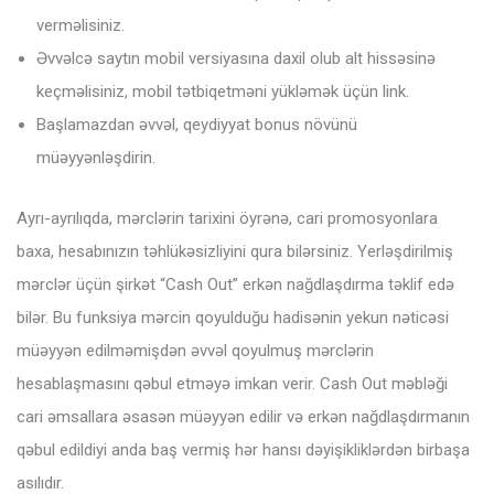
verməlisiniz.
Əvvəlcə saytın mobil versiyasına daxil olub alt hissəsinə
keçməlisiniz, mobil tətbiqetməni yükləmək üçün link.
Başlamazdan əvvəl, qeydiyyat bonus növünü
müəyyənləşdirin.
Ayrı-ayrılıqda, mərclərin tarixini öyrənə, cari promosyonlara
baxa, hesabınızın təhlükəsizliyini qura bilərsiniz. Yerləşdirilmiş
mərclər üçün şirkət “Cash Out” erkən nağdlaşdırma təklif edə
bilər. Bu funksiya mərcin qoyulduğu hadisənin yekun nəticəsi
müəyyən edilməmişdən əvvəl qoyulmuş mərclərin
hesablaşmasını qəbul etməyə imkan verir. Cash Out məbləği
cari əmsallara əsasən müəyyən edilir və erkən nağdlaşdırmanın
qəbul edildiyi anda baş vermiş hər hansı dəyişikliklərdən birbaşa
asılıdır.