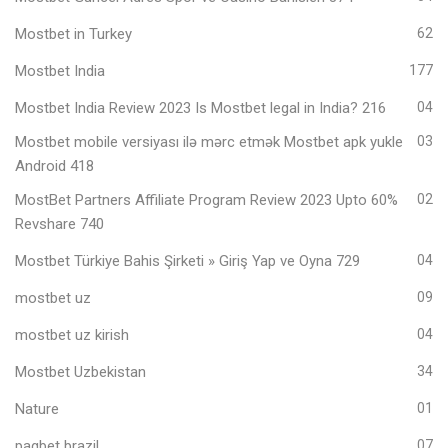
Mostbet in Turkey
62
Mostbet India
177
Mostbet India Review 2023 Is Mostbet legal in India? 216
04
Mostbet mobile versiyası ilə mərc etmək Mostbet apk yukle
03
Android 418
MostBet Partners Affiliate Program Review 2023 Upto 60%
02
Revshare 740
Mostbet Türkiye Bahis Şirketi » Giriş Yap ve Oyna 729
04
mostbet uz
09
mostbet uz kirish
04
Mostbet Uzbekistan
34
Nature
01
pagbet brazil
07