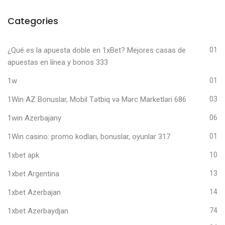
Categories
¿Qué es la apuesta doble en 1xBet? Mejores casas de
01
apuestas en línea y bonos 333
1w
01
1Win AZ Bonuslar, Mobil Tətbiq və Mərc Marketləri 686
03
1win Azerbajany
06
1Win casino: promo kodları, bonuslar, oyunlar 317
01
1xbet apk
10
1xbet Argentina
13
1xbet Azerbajan
14
1xbet Azerbaydjan
74