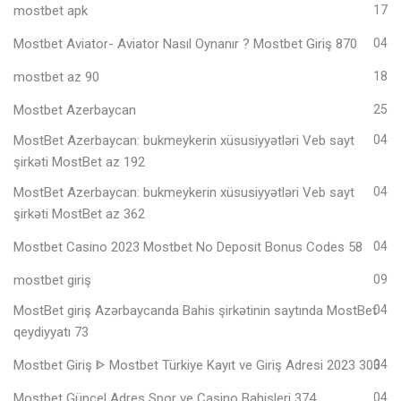
mostbet apk
17
Mostbet Aviator- Aviator Nasıl Oynanır ? Mostbet Giriş 870
04
mostbet az 90
18
Mostbet Azerbaycan
25
MostBet Azerbaycan: bukmeykerin xüsusiyyətləri Veb sayt
04
şirkəti MostBet az 192
MostBet Azerbaycan: bukmeykerin xüsusiyyətləri Veb sayt
04
şirkəti MostBet az 362
Mostbet Casino 2023 Mostbet No Deposit Bonus Codes 58
04
mostbet giriş
09
MostBet giriş Azərbaycanda Bahis şirkətinin saytında MostBet
04
qeydiyyatı 73
Mostbet Giriş ᐈ Mostbet Türkiye Kayıt ve Giriş Adresi 2023 303
04
Mostbet Güncel Adres Spor ve Casino Bahisleri 374
04