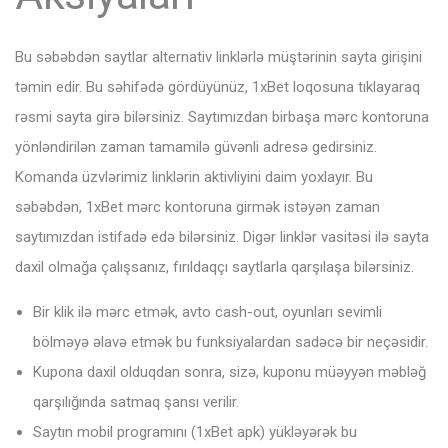
Bu səbəbdən saytlar alternativ linklərlə müştərinin sayta girişini
təmin edir. Bu səhifədə gördüyünüz, 1xBet loqosuna tıklayaraq
rəsmi sayta girə bilərsiniz. Saytımızdan birbaşa mərc kontoruna
yönləndirilən zaman tamamilə güvənli adresə gedirsiniz.
Komanda üzvlərimiz linklərin aktivliyini daim yoxlayır. Bu
səbəbdən, 1xBet mərc kontoruna girmək istəyən zaman
saytımızdan istifadə edə bilərsiniz. Digər linklər vasitəsi ilə sayta
daxil olmağa çalışsanız, fırıldaqçı saytlarla qarşılaşa bilərsiniz.
Bir klik ilə mərc etmək, avto cash-out, oyunları sevimli
bölməyə əlavə etmək bu funksiyalardan sadəcə bir neçəsidir.
Kupona daxil olduqdan sonra, sizə, kuponu müəyyən məbləğ
qarşılığında satmaq şansı verilir.
Saytın mobil programını (1xBet apk) yükləyərək bu