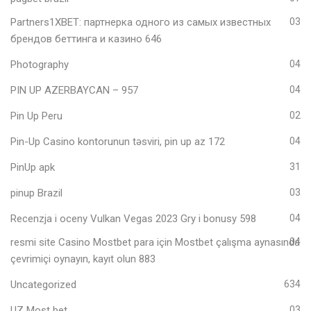
Partners1XBET: партнерка одного из самых известных
03
брендов беттинга и казино 646
Photography
04
PIN UP AZERBAYCAN – 957
04
Pin Up Peru
02
Pin-Up Casino kontorunun təsviri, pin up az 172
04
PinUp apk
31
pinup Brazil
03
Recenzja i oceny Vulkan Vegas 2023 Gry i bonusy 598
04
resmi site Casino Mostbet para için Mostbet çalışma aynasında
04
çevrimiçi oynayın, kayıt olun 883
Uncategorized
634
UZ Most bet
03