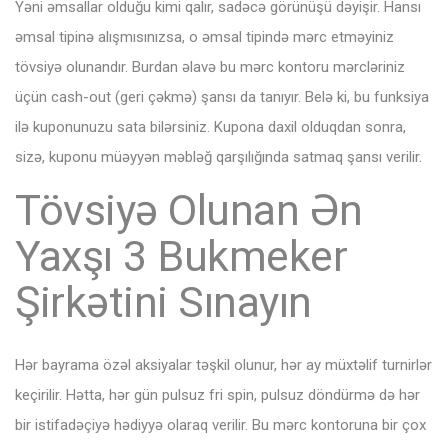
Yəni əmsallar olduğu kimi qalır, sadəcə görünüşü dəyişir. Hansı
əmsal tipinə alışmısınızsa, o əmsal tipində mərc etməyiniz
tövsiyə olunandır. Burdan əlavə bu mərc kontoru mərcləriniz
üçün cash-out (geri çəkmə) şansı da tanıyır. Belə ki, bu funksiya
ilə kuponunuzu sata bilərsiniz. Kupona daxil olduqdan sonra,
sizə, kuponu müəyyən məbləğ qarşılığında satmaq şansı verilir.
Tövsiyə Olunan Ən
Yaxşı 3 Bukmeker
Şirkətini Sınayın
Hər bayrama özəl aksiyalar təşkil olunur, hər ay müxtəlif turnirlər
keçirilir. Hətta, hər gün pulsuz fri spin, pulsuz döndürmə də hər
bir istifadəçiyə hədiyyə olaraq verilir. Bu mərc kontoruna bir çox