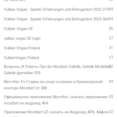
Vulkan Vegas ️: Spieler Erfahrungen und Betrugstest 2023 219
04
Vulkan Vegas ️: Spieler Erfahrungen und Betrugstest 2023 560
04
Vulkan Vegas DE
06
vulkan vegas DE login
27
Vulkan Vegas Poland
31
VulkanVegas Poland
17
Вопросы И Ответы Про Бк Mostbet Gəlinlik, Gəlinlik Modelleri,
02
Gəlinlik qiymətləri 539
Мостбет Уз Ставки на спорт и казино в букмекерской
04
конторе Mostbet Uz 588
Официальное приложение Мостбет, скачать приложение
03
mostbet на андроид 404
Приложение Mostbet UZ скачать на Андроид APK, Айфон
02