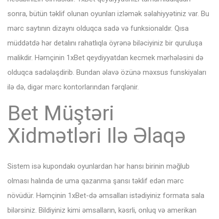
sonra, bütün təklif olunan oyunları izləmək səlahiyyətiniz var. Bu
mərc saytının dizaynı olduqca sadə və funksionaldır. Qısa
müddətdə hər detalını rahatlıqla öyrənə biləciyiniz bir quruluşa
malikdir. Həmçinin 1xBet qeydiyyatdan kecmek mərhələsini də
olduqca sadələşdirib. Bundan əlavə özünə məxsus funskiyaları
ilə də, digər mərc kontorlarından fərqlənir.
Bet Müştəri
Xidmətləri Ilə Əlaqə
Sistem isə kupondakı oyunlardan hər hansı birinin məğlub
olması halında de uma qazanma şansı təklif edən mərc
növüdür. Həmçinin 1xBet-də əmsalları istədiyiniz formata sala
bilərsiniz. Bildiyiniz kimi əmsalların, kəsrli, onluq və amerikan