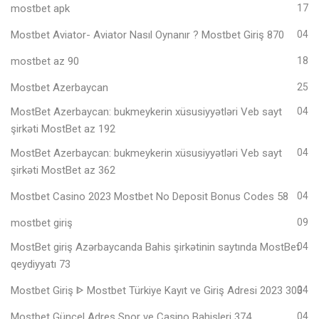
mostbet apk
17
Mostbet Aviator- Aviator Nasıl Oynanır ? Mostbet Giriş 870
04
mostbet az 90
18
Mostbet Azerbaycan
25
MostBet Azerbaycan: bukmeykerin xüsusiyyətləri Veb sayt
04
şirkəti MostBet az 192
MostBet Azerbaycan: bukmeykerin xüsusiyyətləri Veb sayt
04
şirkəti MostBet az 362
Mostbet Casino 2023 Mostbet No Deposit Bonus Codes 58
04
mostbet giriş
09
MostBet giriş Azərbaycanda Bahis şirkətinin saytında MostBet
04
qeydiyyatı 73
Mostbet Giriş ᐈ Mostbet Türkiye Kayıt ve Giriş Adresi 2023 303
04
Mostbet Güncel Adres Spor ve Casino Bahisleri 374
04