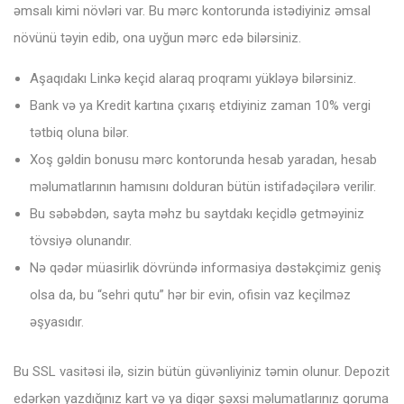
əmsalı kimi növləri var. Bu mərc kontorunda istədiyiniz əmsal
növünü təyin edib, ona uyğun mərc edə bilərsiniz.
Aşaqıdakı Linkə keçid alaraq proqramı yükləyə bilərsiniz.
Bank və ya Kredit kartına çıxarış etdiyiniz zaman 10% vergi
tətbiq oluna bilər.
Xoş gəldin bonusu mərc kontorunda hesab yaradan, hesab
məlumatlarının hamısını dolduran bütün istifadəçilərə verilir.
Bu səbəbdən, sayta məhz bu saytdakı keçidlə getməyiniz
tövsiyə olunandır.
Nə qədər müasirlik dövründə informasiya dəstəkçimiz geniş
olsa da, bu “sehri qutu” hər bir evin, ofisin vaz keçilməz
əşyasıdır.
Bu SSL vasitəsi ilə, sizin bütün güvənliyiniz təmin olunur. Depozit
edərkən yazdığınız kart və ya digər şəxsi məlumatlarınız qoruma