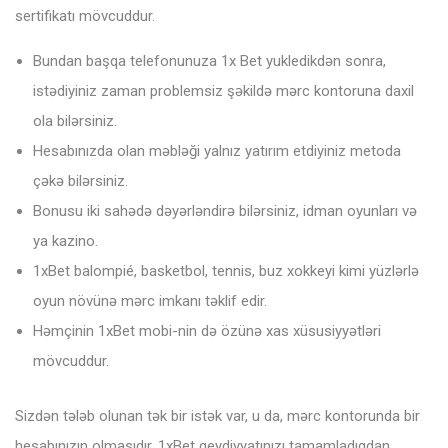
sertifikatı mövcuddur.
Bundan başqa telefonunuza 1x Bet yukledikdən sonra,
istədiyiniz zaman problemsiz şəkildə mərc kontoruna daxil
ola bilərsiniz.
Hesabınızda olan məbləği yalnız yatırım etdiyiniz metoda
çəkə bilərsiniz.
Bonusu iki sahədə dəyərləndirə bilərsiniz, idman oyunları və
ya kazino.
1xBet balompié, basketbol, tennis, buz xokkeyi kimi yüzlərlə
oyun növünə mərc imkanı təklif edir.
Həmçinin 1xBet mobi-nin də özünə xas xüsusiyyətləri
mövcuddur.
Sizdən tələb olunan tək bir istək var, u da, mərc kontorunda bir
hesabınızın olmasıdır. 1xBet qeydiyyatınızı tamamladıqdan