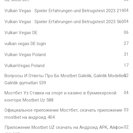
Vulkan Vegas ️: Spieler Erfahrungen und Betrugstest 2023 219
04
Vulkan Vegas ️: Spieler Erfahrungen und Betrugstest 2023 560
04
Vulkan Vegas DE
06
vulkan vegas DE login
27
Vulkan Vegas Poland
31
VulkanVegas Poland
17
Вопросы И Ответы Про Бк Mostbet Gəlinlik, Gəlinlik Modelleri,
02
Gəlinlik qiymətləri 539
Мостбет Уз Ставки на спорт и казино в букмекерской
04
конторе Mostbet Uz 588
Официальное приложение Мостбет, скачать приложение
03
mostbet на андроид 404
Приложение Mostbet UZ скачать на Андроид APK, Айфон
02