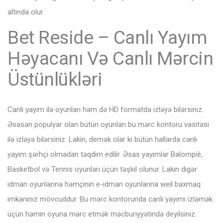
altında olur.
Bet Reside – Canlı Yayım
Həyacanı Və Canlı Mərcin
Üstünlükləri
Canlı yayım ilə oyunları həm də HD formatda izləyə bilərsiniz.
Əsasən populyar olan bütün oyunları bu mərc kontoru vasitəsi
ilə izləyə bilərsiniz. Lakin, demək olar ki bütün hallarda canlı
yayım şərhçi olmadan təqdim edilir. Əsas yayımlar Balompié,
Basketbol və Tennis oyunları üçün təşkil olunur. Lakin digər
idman oyunlarına həmçinin e-idman oyunlarına weil baxmaq
imkanınız mövcuddur. Bu mərc kontorunda canlı yayımı izləmək
üçün həmin oyuna mərc etmək məcburiyyətində deyilsiniz.