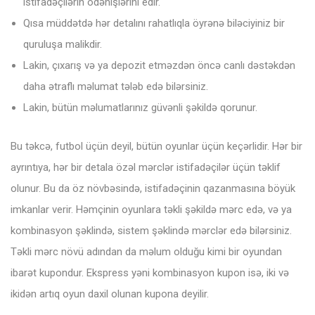
istifadəçilərin ödənişlərini edir.
Qısa müddətdə hər detalını rahatlıqla öyrənə biləciyiniz bir
quruluşa malikdir.
Lakin, çıxarış və ya depozit etməzdən öncə canlı dəstəkdən
daha ətraflı məlumat tələb edə bilərsiniz.
Lakin, bütün məlumatlarınız güvənli şəkildə qorunur.
Bu təkcə, futbol üçün deyil, bütün oyunlar üçün keçərlidir. Hər bir
ayrıntıya, hər bir detala özəl mərclər istifadəçilər üçün təklif
olunur. Bu da öz növbəsində, istifadəçinin qazanmasına böyük
imkanlar verir. Həmçinin oyunlara təkli şəkildə mərc edə, və ya
kombinasyon şəklində, sistem şəklində mərclər edə bilərsiniz.
Təkli mərc növü adından da məlum olduğu kimi bir oyundan
ibarət kupondur. Ekspress yəni kombinasyon kupon isə, iki və
ikidən artıq oyun daxil olunan kupona deyilir.