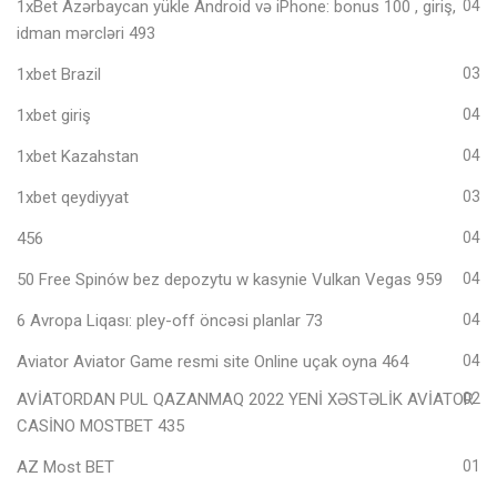
1xBet Azərbaycan yükle Android və iPhone: bonus 100 , giriş,
04
idman mərcləri 493
1xbet Brazil
03
1xbet giriş
04
1xbet Kazahstan
04
1xbet qeydiyyat
03
456
04
50 Free Spinów bez depozytu w kasynie Vulkan Vegas 959
04
6 Avropa Liqası: pley-off öncəsi planlar 73
04
Aviator Aviator Game resmi site Online uçak oyna 464
04
AVİATORDAN PUL QAZANMAQ 2022 YENİ XƏSTƏLİK AVİATOR
02
CASİNO MOSTBET 435
AZ Most BET
01