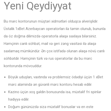
Yeni Qeydiyyat
Bu mərc kontorunun müştəri xidmətləri olduqca əlverişlidir.
Üstəlik 1xBet Azerbaycan operatorları ilə təmin olunub, bununla
da öz doğma dilimizdə operatorla əlaqə saxlaya bilərsiniz.
Həmçinin canlı söhbət, mail və geri zəng vasitəsi ilə əlaqə
saxlamaq mümkündür. Ən çox istifadə olunan əlaqə növü canlı
söhbətdir. Həmçinin türk və rus operatorlar da bu mərc
kontorunda mövcuddur.
Böyük uduşları, vaxtında və problemsiz ödədiyi üçün 1 xBet
mərc aləmində ən güvənli mərc kontoru hesab edilir.
Kazino üçün xoş gəldin bonusunda isə, müxtəlif fri spinlər
hədiyyə edilir.
Doğum gününüzdə sizə müxtəlif bonuslar və en este