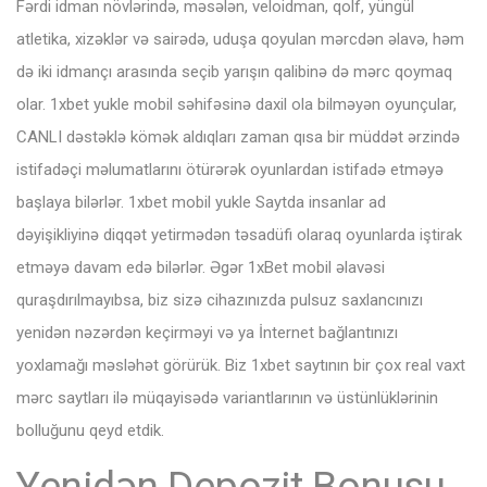
Fərdi idman növlərində, məsələn, veloidman, qolf, yüngül
atletika, xizəklər və sairədə, uduşa qoyulan mərcdən əlavə, həm
də iki idmançı arasında seçib yarışın qalibinə də mərc qoymaq
olar. 1xbet yukle mobil səhifəsinə daxil ola bilməyən oyunçular,
CANLI dəstəklə kömək aldıqları zaman qısa bir müddət ərzində
istifadəçi məlumatlarını ötürərək oyunlardan istifadə etməyə
başlaya bilərlər. 1xbet mobil yukle Saytda insanlar ad
dəyişikliyinə diqqət yetirmədən təsadüfi olaraq oyunlarda iştirak
etməyə davam edə bilərlər. Əgər 1xBet mobil əlavəsi
quraşdırılmayıbsa, biz sizə cihazınızda pulsuz saxlancınızı
yenidən nəzərdən keçirməyi və ya İnternet bağlantınızı
yoxlamağı məsləhət görürük. Biz 1xbet saytının bir çox real vaxt
mərc saytları ilə müqayisədə variantlarının və üstünlüklərinin
bolluğunu qeyd etdik.
Yenidən Depozit Bonusu