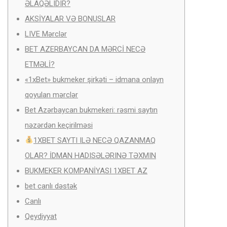
ƏLAQƏLIDIR?
AKSİYALAR VƏ BONUSLAR
LIVE Mərclər
BET AZERBAYCAN DA MƏRCİ NECƏ
ETMƏLİ?
«1xBet» bukmeker şirkəti – idmana onlayn
qoyulan mərclər
Bet Azərbaycan bukmekeri: rəsmi saytın
nəzərdən keçirilməsi
1XBET SAYTI ILƏ NECƏ QAZANMAQ
OLAR? İDMAN HADISƏLƏRINƏ TƏXMIN
BUKMEKER KOMPANİYASI 1XBET AZ
bet canlı dəstək
Canlı
Qeydiyyat