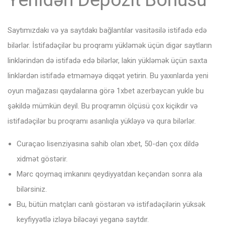
Saytımızdakı və ya saytdakı bağlantılar vasitəsilə istifadə edə
bilərlər. İstifadəçilər bu proqramı yükləmək üçün digər saytların
linklərindən də istifadə edə bilərlər, lakin yükləmək üçün saxta
linklərdən istifadə etməməyə diqqət yetirin. Bu yaxınlarda yeni
oyun mağazası qaydalarına görə 1xbet azerbaycan yukle bu
şəkildə mümkün deyil. Bu proqramın ölçüsü çox kiçikdir və
istifadəçilər bu proqramı asanlıqla yükləyə və qura bilərlər.
Curaçao lisenziyasına sahib olan xbet, 50-dən çox dildə
xidmət göstərir.
Mərc qoymaq imkanını qeydiyyatdan keçəndən sonra ala
bilərsiniz.
Bu, bütün matçları canlı göstərən və istifadəçilərin yüksək
keyfiyyətlə izləyə biləcəyi yeganə saytdır.