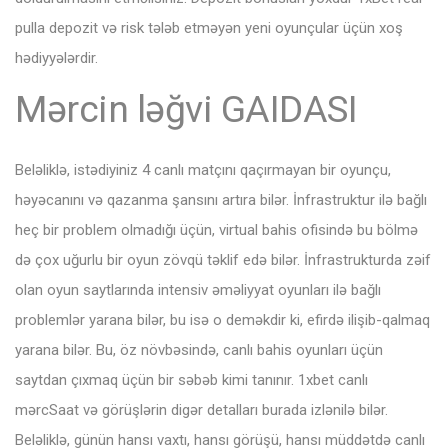
pulla depozit və risk tələb etməyən yeni oyunçular üçün xoş
hədiyyələrdir.
Mərcin ləğvi GAIDASI
Beləliklə, istədiyiniz 4 canlı matçını qaçırmayan bir oyunçu,
həyəcanını və qazanma şansını artıra bilər. İnfrastruktur ilə bağlı
heç bir problem olmadığı üçün, virtual bahis ofisində bu bölmə
də çox uğurlu bir oyun zövqü təklif edə bilər. İnfrastrukturda zəif
olan oyun saytlarında intensiv əməliyyat oyunları ilə bağlı
problemlər yarana bilər, bu isə o deməkdir ki, efirdə ilişib-qalmaq
yarana bilər. Bu, öz növbəsində, canlı bahis oyunları üçün
saytdan çıxmaq üçün bir səbəb kimi tanınır. 1xbet canlı
mərcSaat və görüşlərin digər detalları burada izlənilə bilər.
Beləliklə, günün hansı vaxtı, hansı görüşü, hansı müddətdə canlı