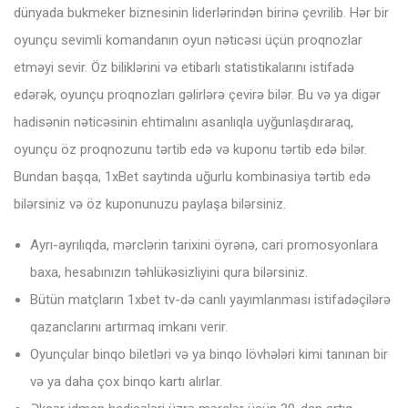
dünyada bukmeker biznesinin liderlərindən birinə çevrilib. Hər bir
oyunçu sevimli komandanın oyun nəticəsi üçün proqnozlar
etməyi sevir. Öz biliklərini və etibarlı statistikalarını istifadə
edərək, oyunçu proqnozları gəlirlərə çevirə bilər. Bu və ya digər
hadisənin nəticəsinin ehtimalını asanlıqla uyğunlaşdıraraq,
oyunçu öz proqnozunu tərtib edə və kuponu tərtib edə bilər.
Bundan başqa, 1xBet saytında uğurlu kombinasiya tərtib edə
bilərsiniz və öz kuponunuzu paylaşa bilərsiniz.
Ayrı-ayrılıqda, mərclərin tarixini öyrənə, cari promosyonlara
baxa, hesabınızın təhlükəsizliyini qura bilərsiniz.
Bütün matçların 1xbet tv-də canlı yayımlanması istifadəçilərə
qazanclarını artırmaq imkanı verir.
Oyunçular binqo biletləri və ya binqo lövhələri kimi tanınan bir
və ya daha çox binqo kartı alırlar.