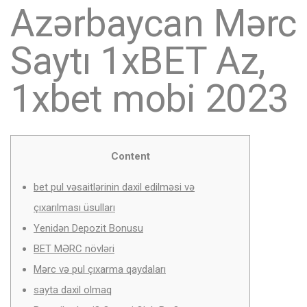
Azərbaycan Mərc
Saytı 1xBET Az,
1xbet mobi 2023
Content
bet pul vəsaitlərinin daxil edilməsi və
çıxarılması üsulları
Yenidən Depozit Bonusu
BET MƏRC növləri
Mərc və pul çıxarma qaydaları
sayta daxil olmaq