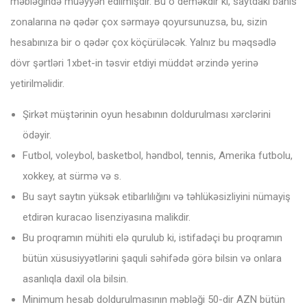
məbləğində müəyyən edilmişdir. Bu o deməkdir ki, saytdakı bahis
zonalarına nə qədər çox sərmayə qoyursunuzsa, bu, sizin
hesabınıza bir o qədər çox köçürüləcək. Yalnız bu məqsədlə
dövr şərtləri 1xbet-in təsvir etdiyi müddət ərzində yerinə
yetirilməlidir.
Şirkət müştərinin oyun hesabının doldurulması xərclərini
ödəyir.
Futbol, ​​voleybol, basketbol, ​​həndbol, tennis, Amerika futbolu,
xokkey, at sürmə və s.
Bu sayt saytın yüksək etibarlılığını və təhlükəsizliyini nümayiş
etdirən kuracao lisenziyasına malikdir.
Bu proqramın mühiti elə qurulub ki, istifadəçi bu proqramın
bütün xüsusiyyətlərini şaquli səhifədə görə bilsin və onlara
asanlıqla daxil ola bilsin.
Minimum hesab doldurulmasının məbləği 50-dir AZN bütün