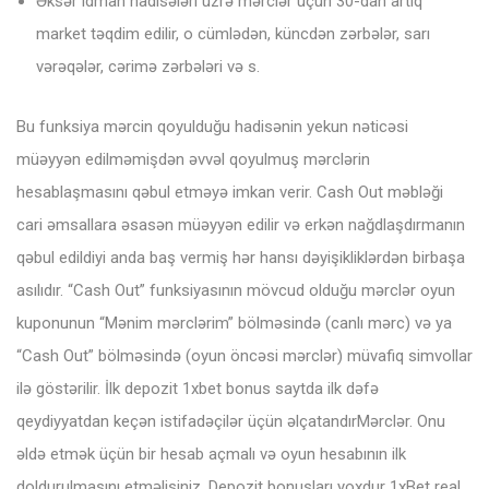
Əksər idman hadisələri üzrə mərclər üçün 30-dan artıq
market təqdim edilir, o cümlədən, küncdən zərbələr, sarı
vərəqələr, cərimə zərbələri və s.
Bu funksiya mərcin qoyulduğu hadisənin yekun nəticəsi
müəyyən edilməmişdən əvvəl qoyulmuş mərclərin
hesablaşmasını qəbul etməyə imkan verir. Cash Out məbləği
cari əmsallara əsasən müəyyən edilir və erkən nağdlaşdırmanın
qəbul edildiyi anda baş vermiş hər hansı dəyişikliklərdən birbaşa
asılıdır. “Cash Out” funksiyasının mövcud olduğu mərclər oyun
kuponunun “Mənim mərclərim” bölməsində (canlı mərc) və ya
“Cash Out” bölməsində (oyun öncəsi mərclər) müvafiq simvollar
ilə göstərilir. İlk depozit 1xbet bonus saytda ilk dəfə
qeydiyyatdan keçən istifadəçilər üçün əlçatandırMərclər. Onu
əldə etmək üçün bir hesab açmalı və oyun hesabının ilk
doldurulmasını etməlisiniz. Depozit bonusları yoxdur 1xBet real