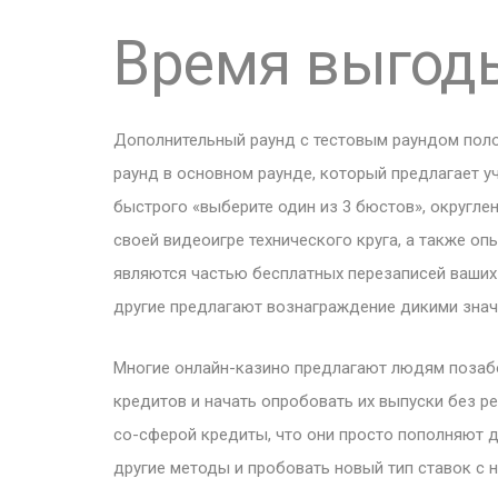
Время выгод
Дополнительный раунд с тестовым раундом поло
раунд в основном раунде, который предлагает у
быстрого «выберите один из 3 бюстов», округлен
своей видеоигре технического круга, а также о
являются частью бесплатных перезаписей ваших
другие предлагают вознаграждение дикими знач
Многие онлайн-казино предлагают людям позабо
кредитов и начать опробовать их выпуски без р
со-сферой кредиты, что они просто пополняют д
другие методы и пробовать новый тип ставок с 