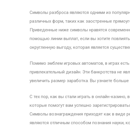
Символы разброса являются одними из популярны
различных форм, таких как заостренные прямоу
Приведенные ниже символы нравятся современны
помощью линии выплат, если вы хотите повлиять
округленную выгоду, которая является существе
Помимо эмблем игровых автоматов, в играх есть
привлекательный дизайн. Эти банкротства не яв
увеличить размер заработка. Вы узнаете больше
С тех пор, как вы стали играть в онлайн-казино
которые помогут вам успешно зарегистрировать
Символы вознаграждения приходят как в виде ре
являются отличным способом познания науки, ко