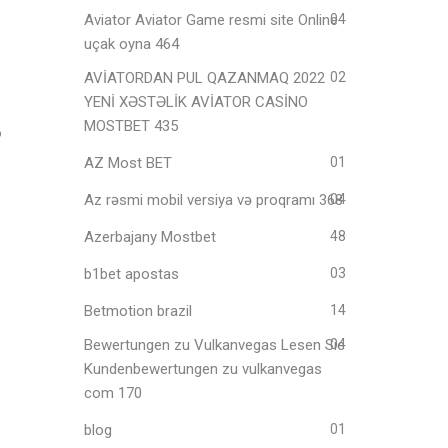
Aviator Aviator Game resmi site Online
04
uçak oyna 464
AVİATORDAN PUL QAZANMAQ 2022
02
YENİ XƏSTƏLİK AVİATOR CASİNO
MOSTBET 435
ю
AZ Most BET
01
Az rəsmi mobil versiya və proqramı 368
04
Azerbajany Mostbet
48
b1bet apostas
03
Betmotion brazil
14
Bewertungen zu Vulkanvegas Lesen Sie
04
Kundenbewertungen zu vulkanvegas
com 170
blog
01