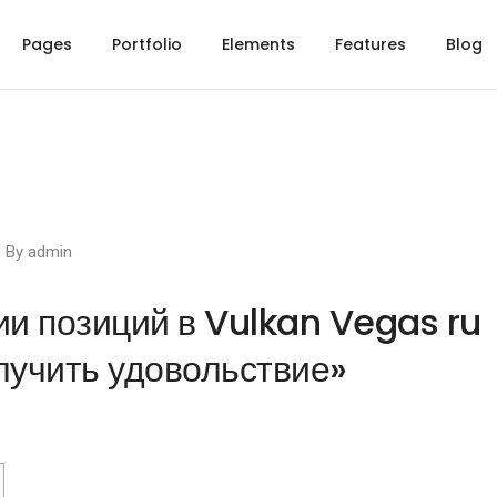
Pages
Portfolio
Elements
Features
Blog
By
admin
ии позиций в Vulkan Vegas ru
лучить удовольствие»