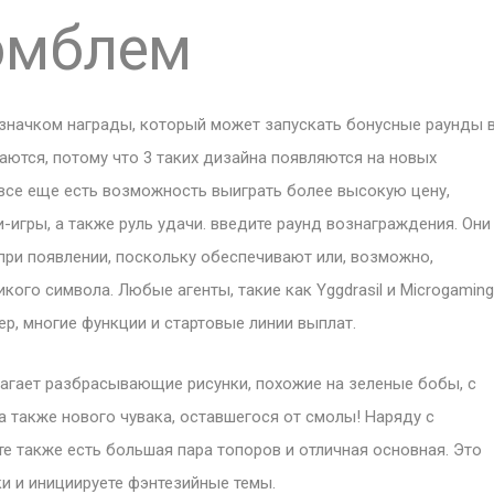
эмблем
 значком награды, который может запускать бонусные раунды 
аются, потому что 3 таких дизайна появляются на новых
 все еще есть возможность выиграть более высокую цену,
-игры, а также руль удачи. введите раунд вознаграждения. Они
при появлении, поскольку обеспечивают или, возможно,
го символа. Любые агенты, такие как Yggdrasil и Microgaming
р, многие функции и стартовые линии выплат.
длагает разбрасывающие рисунки, похожие на зеленые бобы, с
а также нового чувака, оставшегося от смолы! Наряду с
е также есть большая пара топоров и отличная основная. Это
ки и инициируете фэнтезийные темы.