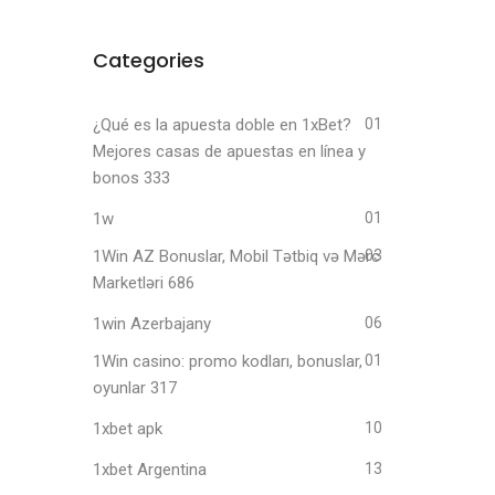
Categories
¿Qué es la apuesta doble en 1xBet?
01
Mejores casas de apuestas en línea y
bonos 333
1w
01
1Win AZ Bonuslar, Mobil Tətbiq və Mərc
03
Marketləri 686
1win Azerbajany
06
1Win casino: promo kodları, bonuslar,
01
oyunlar 317
1xbet apk
10
1xbet Argentina
13