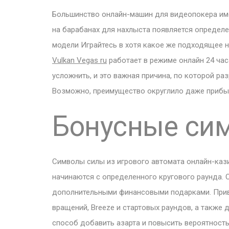
Большинство онлайн-машин для видеопокера име
на барабанах для нахлыста появляется определ
модели Играйтесь в хотя какое же подходящее 
Vulkan Vegas ru
работает в режиме онлайн 24 часа
усложнить, и это важная причина, по которой ра
Возможно, преимущество округлило даже прибы
Бонусные си
Символы силы из игрового автомата онлайн-кази
начинаются с определенного кругового раунда. 
дополнительными финансовыми подарками. Прив
вращений, Breeze и стартовых раундов, а также
способ добавить азарта и повысить вероятност