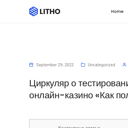
Home
September 29, 2022
Uncategorized
Циркуляр о тестирован
онлайн-казино «Как по