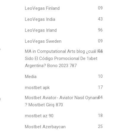
LeoVegas Finland
09
LeoVegas India
43
LeoVegas Irland
96
LeoVegas Sweden
09
о
MA in Computational Arts blog ¿cuál Ha
04
Sido El Código Promocional De 1xbet
Argentina? Bono 2023 787
Media
10
mostbet apk
17
Mostbet Aviator- Aviator Nasıl Oynanır
04
м
? Mostbet Giriş 870
mostbet az 90
18
Mostbet Azerbaycan
25