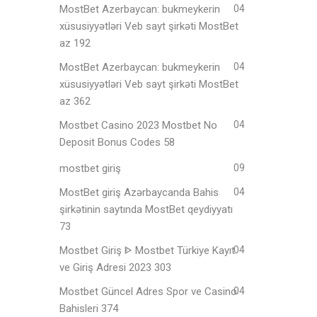
MostBet Azerbaycan: bukmeykerin
04
xüsusiyyətləri Veb sayt şirkəti MostBet
az 192
MostBet Azerbaycan: bukmeykerin
04
xüsusiyyətləri Veb sayt şirkəti MostBet
az 362
Mostbet Casino 2023 Mostbet No
04
Deposit Bonus Codes 58
mostbet giriş
09
MostBet giriş Azərbaycanda Bahis
04
е
şirkətinin saytında MostBet qeydiyyatı
73
Mostbet Giriş ᐈ Mostbet Türkiye Kayıt
04
ve Giriş Adresi 2023 303
Mostbet Güncel Adres Spor ve Casino
04
Bahisleri 374