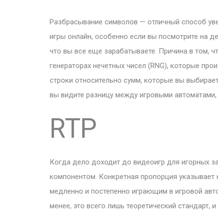
Разбрасывание символов — отличный способ ув
игры онлайн, особенно если вы посмотрите на де
что вы все еще зарабатываете. Причина в том, ч
генераторах нечетных чисел (RNG), которые пр
строки относительно сумм, которые вы выбирает
вы видите разницу между игровыми автоматами, 
RTP
Когда дело доходит до видеоигр для игорных за
компонентом. Конкретная пропорция указывает 
медленно и постепенно играющим в игровой авто
менее, это всего лишь теоретический стандарт, 